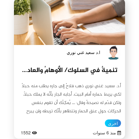
الخاصية سموًا بدرجاتِها لدى الأولياء والعارفين). فالتخاطرُ
يعني معرفة الشخص بكلِّ ما يدور في رأس الطرف الآخر،
وهذه الظاهرة أقدم القدرات الإنسانية الخارقة التي عرفها
الإنسان قديمًا. وقد جسّدها الإسلام بصورةٍ جليّة، مُشيرًا إلى
العوامل التي تؤثر في زيادة هذه القدرة على التخاطر أو
الفراسة، ومنها: 1- القدرة العقلية للإنسان وعامل الذكاء
ا.د سعيد غني نوري
(الجانب التكويني). 2- درجة التقرب من الله (عز وجل) وقوة
الإيمان. 3- صفاء النفس. 4- درجة التقارب الروحي والنفسي
تنميةٌ في السلوك/ الأوهامُ والعاداتُ والخوفُ وأسباب التخلف
بين المتخاطرين. وتؤكد بعض الدراسات السيكولوجية في
التنمية البشرية أنَّ التخاطر عن بعد لا يحدث بين أفراد البشر
أ.د. سعيد غني نوري ذهب فلاحٌ إلى جاره يطلب منه حبلاً
فقط، بل يحدث عند الحيوانات أيضًا، كالحيوانات الأليفة التي
لكي يربط حماره أمام البيت، أجابه الجار بأنَّه لا يملك حبلًا،
نعيش معها، فقد أجرى العلماء العديد من التجارب على
ولكن قدّم له نصيحةً وقال: ــ يُمكِنُك أن تقوم بنفس
حيوانات مختلفة وكانت النتيجة أنَّ هذه الحيوانات تتنبأ
الحركات حول عنق الحمار وتتظاهر بأنَّك تربطه ولن يبرح
بالفيضانات والزلازل والكوارث التي تصيب الكون، فوجدوا أنَّ
مكانه! عمل الفلاح بنصيحة الجار، وفي صباح الغد وجد
اخرى
القطط والكلاب والأسماك والطيور تشعر بهذه الكوارث قبل
الفلاح حماره في مكانه تمامًا! ربت الفلاح على حماره، وأراد
حدوثها بساعاتٍ؛ ولذا كانت للكلاب القدرة على حماية
منذ 6 سنوات
1552
الذهاب به إلى الحقل، ولكن الحمار رفض التزحزح من مكانه!