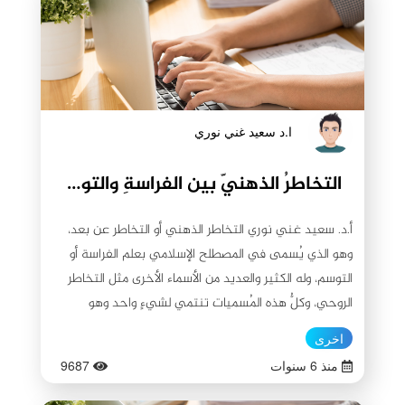
ا.د سعيد غني نوري
التخاطرُ الذهنيّ بين الفراسةِ والتوسم
أ.د. سعيد غني نوري التخاطر الذهني أو التخاطر عن بعد،
وهو الذي يُسمى في المصطلح الإسلامي بعلم الفراسة أو
التوسم، وله الكثير والعديد من الأسماء الأخرى مثل التخاطر
الروحي، وكلُّ هذه المُسميات تنتمي لشيءٍ واحد وهو
الفراسة العقلية. وهو عبارة عن (اتصالٍ عقليّ بين البشر،
اخرى
ولكنْ بصورةٍ غير ملموسة بين شخصين فيستقبلُ كلُّ طرفٍ
منذ 6 سنوات
9687
منهم رسالةَ الآخر في نفس الوقت الذي يُرسلُ فيها الآخر
الرسالة إليه، حتى إذا بَعُدَت أماكن تواجدهم، وتزدادُ هذه