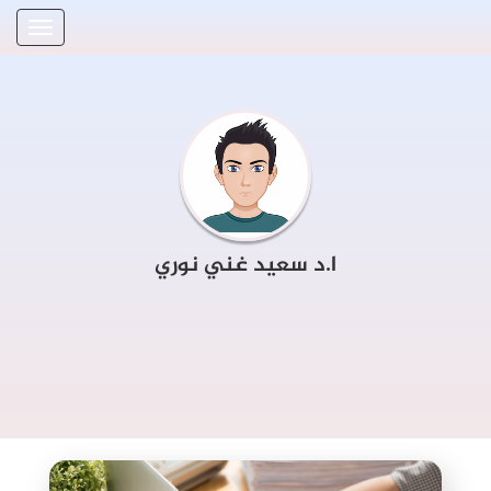
ا.د سعيد غني نوري