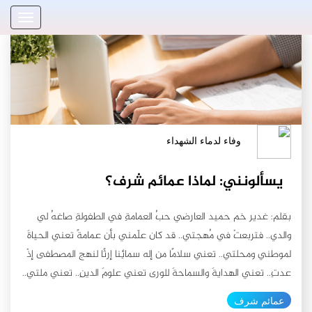
وفاء لدماء الشهداء
يسألونني: لماذا عمائم شرف؟
بقلم: غدير خم حميد العارضي حبُ العمامةِ في الطفولةِ صاغهُ لي
والدي.. فتربعتْ في مُهجتي.. قد كان علّمني بأن عمامةً تعني الحياةَ
لموطني ومحلتي.. تعني سلامًا من إله سمائِنا إرثًا لنهج المصطفى إذْ
عدتِ.. تعني الهدايةَ والسماحةَ للورى تعني علومَ الدينِ.. تعني ملتي..
تعني اتباعَ اللهِ فيما يبتغي وسلوكَ دربٍ زانه بالحكمةِ.. تعني النجاةَ
عمائم شرف
وكلّ خيرٍ طالما نهج الأئمةِ زانها في الرحلةِ.. فكبرتُ حتى صار من