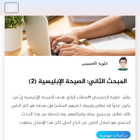
علوية الحسيني
المبحث الثاني: الصيحة الإبليسية (٢)
بقلم: علوية الحسيني ▪️المطلب الرابع: هدف الصيحة الإبليسية إنّ من
يكون عدوًا لله تعالى ولرسله (عليهم السلام) فإن هدفه هو كفر الناس
بالله تعالى, وبجميع رسله وشرائعهم. وما نلحظه من هذا الحدث
الحتمي هو اضلال الناس عن اتباع الحق, لكن هذا الإضلال يتفاوت
بالدرجات حسب فئات السامعين للصيحة, والتفصيل كالتالي: 1- غير
دراسات مهدوية
المسلمين: إنّ سائر الأديان, ومن لا دين لهم لا يعني لهم (السفياني)