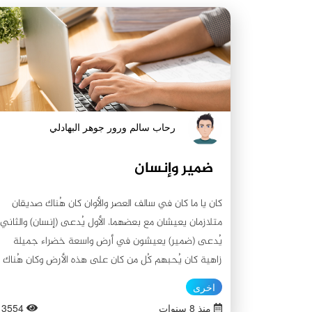
رحاب سالم ورور جوهر البهادلي
ضمير وإنسان
كان يا ما كان في سالف العصر والأوان كان هُناك صديقان
متلازمان يعيشان مع بعضهما، الأول يُدعى (إنسان) والثاني
يُدعى (ضمير) يعيشون في أرض واسعة خضراء جميلة
زاهية كان يُحبهم كُل من كان على هذه الأرض وكان هُناك
شخص ثالث يُدعى (خبيث)! وكان يكرهُ أن يرى الأصدقاء
اخرى
(إنسان و ضمير) متفاهمين. كان ماكراً... ففكّر في حيلة
منذ 8 سنوات
3554