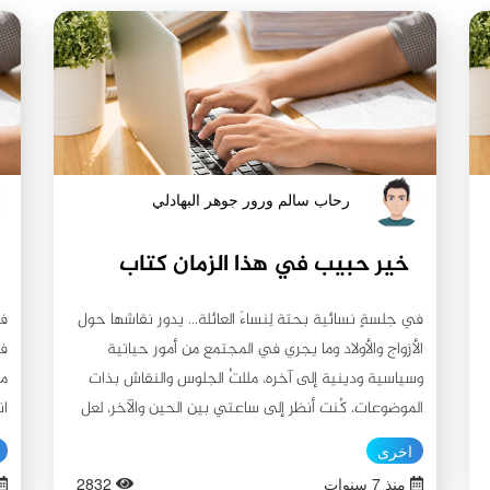
رحاب سالم ورور جوهر البهادلي
خير حبيب في هذا الزمان كتاب
في جلسةٍ نسائية بحتة لِنساءَ العائلة... يدور نقاشها حول
في
الأزواج والأولاد وما يجري في المجتمع من أمور حياتية
في
وسياسية ودينية إلى آخره، مللتُ الجلوس والنقاش بذات
مع
الموضوعات، كُنت أنظر إلى ساعتي بين الحين والآخر، لعل
ان
هذا النقاش ينتهي أو يُغير على الأقل، دون جدوى... بقيت
وم
اخرى
أنظر إلى الساعة وكان في الجلسة سيدة كبيرة في السن،
أن
منذ 7 سنوات
2832