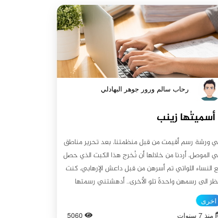
رحاب سالم ورور جوهر البهادلي
أسميتُها زينب
 ورشة رسم أقيمت من قبل منظمتنا، بعد تحرير مناطق
 الموصل، أردنا من خلالها أن نُخرج هذا الكبت الذي حصل
 النساء اللواتي تم أسرهن من قبل داعش الإرهابي، كنت
ظر الى رسمهن واحدةً تلو الأخرى.. أدهشتني رسمتها
ضمون الرسم.. ناديت: من صاحبة هذه الرسمة؟ فأجابت:
اخرى
ا. قلت: ما أسمك؟ قالت: زينب. قلت: كيف عبّرتِ عن هذه
منذ 7 سنوات
5060