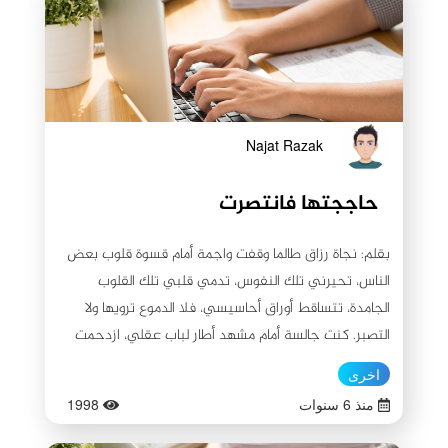
Najat Razak
حاججتها فانتصرت
بقلم: نجاة رزاق طالما وقفت واجمة أمام قسوة قلوب بعض
الناس، تحيرني تلك النفوس، تدمي قلبي تلك القلوب
الجامدة، تتساقط أوراق أحاسيسي، فلا الدموع ترويها ولا
التصبر. كنت جالسة أمام مشهد أطار لباب عقلي، ازدحمت
الأفكار وكثرت الأسئلة ولا أجد جوابًا يقنعني... لماذا، ولماذا؟
اخرى
الوقت متأخر، وجميع من حولي هدأت أصواتهم... لا أدري أين
منذ 6 سنوات
1998
ذهبت بعد أن هومت عيناي بالنعاس... لحظة أم لحظات؟ لا
أدري... ثم وجدت نفسي بباب السلطان المتكبر والمتجبر...