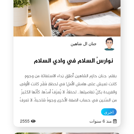
جنان ال شاهين
نوارسُ السلامِ في وادي السلام
بقلم: جنان حازم الشاهين أُطلِق نِداء الاستغاثة من وجوهٍ
كانت تعيش على هامش الأمل! في لحظةِ فَقْدٍ كانت الأولى،
والفريدة بكلِّ تفاصيلها… لحظةٌ، لا يُعرَفُ أمدُها، كأنّها الكثيرُ
من السّنين في حساب الضفة الأخرى وجوهٌ شاحبةٌ، لا تعرفُ
ماذا تفعلُ؟ وأي المُصيبتين هي أهون عليها؟ وجوهٌ تقِفُ
اخرى
على مُفترقِ طرق، مملوء باللاشعور فعند تلك اللحظات،
منذ 6 سنوات
2555
يتوقفُ كلُّ شيءٍ… سوى دقات قلبٍ تقاومُ راغبةً في الحياة…
واقفون… يتأملون.. ويتألمون.. فعندما تفقد شخصًا عزيزًا على