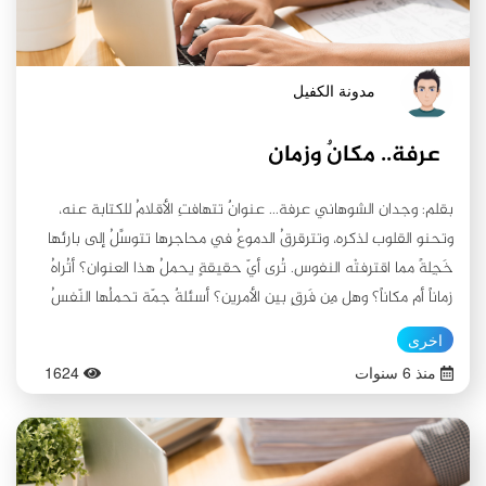
مدونة الكفيل
عرفة.. مكانٌ وزمان
بقلم: وجدان الشوهاني عرفة... عنوانٌ تتهافتِ الأقلامُ للكتابة عنه،
وتحنو القلوب لذكره، وتترقرقُ الدموعُ في محاجرِها تتوسَّلُ إلى بارئها
خَجِلةً مما اقترفتْه النفوس. تُرى أيّ حقيقةٍ يحملُ هذا العنوان؟ أتُراهُ
زماناً أم مكاناً؟ وهل مِن فَرقٍ بين الأمرين؟ أسئلةٌ جمّة تحملُها النّفسُ
التي تعشقُ الغوصَ في حقائقِ المفاهيم، كم مرة منعتُها ولكن دون
اخرى
جدوى، فهي تأبى ذلك المنع. وها أنا أقِفُ بين يديّ ذلك المفهوم
منذ 6 سنوات
1624
العجيب، الذي بعدَ عناءِ البحثِ وجدتُه قد جمعَ بين الزمان والمكان،
لأخاطبه مخاطبةَ العاقلِ للعاقل، وأفتحُ معه آفاقَ المعارف، لنعيَ جيدًا
حقيقته، فالوعيُّ قائد؛ وكلّما عرفنا حقائقَ مفاهيمنا الإسلامية تصلّبت
عقيدتُنا، وعجزتِ الأعداءُ عن النيلِ منّا. تُرى كيف جمعَ بين الزمان