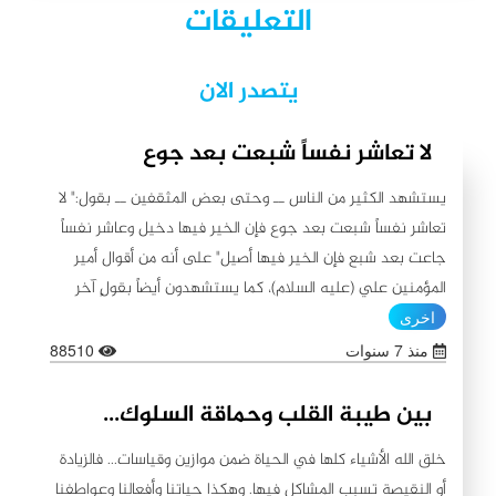
التعليقات
يتصدر الان
لا تعاشر نفساً شبعت بعد جوع
يستشهد الكثير من الناس ــ وحتى بعض المثقفين ــ بقول:" لا
تعاشر نفساً شبعت بعد جوع فإن الخير فيها دخيل وعاشر نفساً
جاعت بعد شبع فإن الخير فيها أصيل" على أنه من أقوال أمير
المؤمنين علي (عليه السلام)، كما يستشهدون أيضاً بقولٍ آخر
ينسبونه إليه (عليه السلام) لا يبعد عن الأول من حيث
اخرى
المعنى:"اطلبوا الخير من بطون شبعت ثم جاعت لأن الخير فيها
منذ 7 سنوات
88510
باق، ولا تطلبوا الخير من بطون جاعت ثم شبعت لأن الشح فيها
باق"، مُسقطين المعنى على بعض المصاديق التي لم ترُق
بين طيبة القلب وحماقة السلوك...
افعالها لهم، لاسيما أولئك الذين عاثوا بالأرض فساداً من الحكام
خلق الله الأشياء كلها في الحياة ضمن موازين وقياسات... فالزيادة
والمسؤولين الفاسدين والمتسترين عل الفساد. ونحن في الوقت
أو النقيصة تسبب المشاكل فيها. وهكذا حياتنا وأفعالنا وعواطفنا