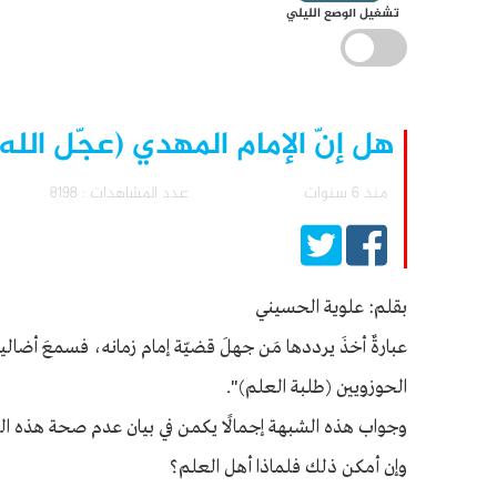
تشغيل الوضع الليلي
هل إنّ الإمام المهدي (عجّل الل
منذ 6 سنوات
عدد المشاهدات : 8198
بقلم: علوية الحسيني
عبارةٌ أخذَ يرددها مَن جهلَ قضيّة إمام زمانه، فسمعَ أضاليلَ م
الحوزويين (طلبة العلم)".
وجواب هذه الشبهة إجمالًا يكمن في بيان عدم صحة هذه الش
وإن أمكن ذلك فلماذا أهل العلم؟