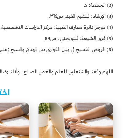
(2) الجمعة: 5.
(3) الإرشاد: للشيخ المفيد, ص٣٦٤.
(4) موجز دائرة معارف الغيبة: مركز الدراسات التخصصية في الإمام المهدي عجل الله فرجه, ٧٣/٤.
(5) فرق الشيعة: للنوبختي، ص89.
(6) الروض الفسيح في بيان الفوارق بين المهديّ والمسيح (عليهما السلام): للشيخ محمّد باقر الإلهيّ القمّي.
اللهم وفقنا والمشتغلين للعلم والعمل الصالح، وأنلنا ر
اخت