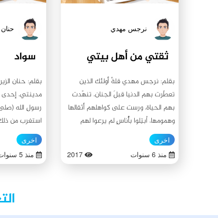
نرجس مهدي
حنان 
ثقتي من أهل بيتي
سواد
بقلم: نرجس مهدي قلةٌ أولئك الذين
بقلم: حنان الزي
تعطّرت بهم الدنيا قبلَ الجنان، تنهّدت
مدينتي، إحدى الم
بهم الحياة، ورست على كواهلهم أثقالها
رسولِ الله (صلى 
وهمومها، اُبتِلوا بأُناسٍ لم يرعوا لهم
استغرب من ذلك 
حرمةً ولا مقامًا. ومن هؤلاء، هذه النسمة
الذي يعمُّ أرجاءَ 
اخرى
اخرى
الهاشمية والشمائل المحمدية، كانت هالةَ
بمظهرِ ارتداءِ أه
منذ 6 سنوات
2017
منذ 5 سنوات
السفارة تُؤطرُه جمالًا، فقد فاضت عليه
أيضًا، راوده هاج
انسجامًا وكمالًا. ولقد احتواها واحتوته
والتساؤل عن ماه
مضمونًا وإطارًا، مشرقًا كالبدر، يعلوه جلالٌ
أولئك الأناسُ يت
الت
وفخار. نشأ صلب اليقين، قدوته عمُّه إمامُ
يعني لهم؟ ولماذا
المتقين، فارسٌ همام، كثيرُ الصلاةِ
المدينة؟ أخذَ ي