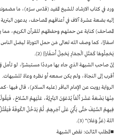
ورد في كتاب الارشاد للشيخ المفيد (قدّس سرّه)، ما مضمونه
إليه بضعة عشرة آلاف في أعناقهم المصاحف، يدعون البترية،
المصاحف) كناية عن حملهم وحفظهم للقرآن الكريم، مما ي
اسفارًا، كما وصف الله تعالى مَن حمل التوراة ليضل الناس، محرّفًا في
يَحْمِلُوهَا كَمَثَلِ الْحِمَارِ يَحْمِلُ أَسْفَارا} (2).
إنّ صاحب الشبهة الذي جاء بها مرددًا مستبشرًا، لو تأمل ف
أقرب إلى النجاة، ولم يكن سمعه أو نظره وعاءً للشبهات.
الرواية رويت عن الإمام الباقر (عليه السلام)، قال فيها -كما هو مروي
مِنْهَا بَضْعَةَ عَشَرَ أَلْفاً يُدْعَوْنَ البَتْرِيَّةَ، عَلَيْهِمُ السِّلاحُ، فَيَ
فِيهِمُ السَّيْفَ حَتَّى يَأْتِيَ عَلَى آخِرِهِمْ. ثُمَّ يَدْخُلُ الكُوفَةَ فَيَقْتُلُ
اللهُ (عَزَّ وَعَلا)" (3).
■المطلب الثالث: نقض الشبهة