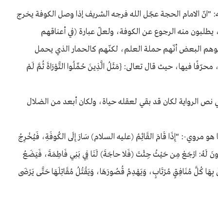
: "انّ الامام الحجة عجّل الله فرجه الشريف إذا وصل الكوفة يخرج
 يطلبون منه الرجوع عن الكوفة، ولعلّ عبارة (في أعناقهم
وهم البعض أنّهم حملة العلم، لكنّهم كالحمار الذي يحمل
ها، حيث قال تعالى: {مَثَلُ الَّذِينَ حُمِّلُوا التَّوْرَاةَ ثُمَّ لَمْ
ي نص الرواية لكان قد بقي لعقله حياة، ولكان أبعد من الضلال
-: "إِذَا قَامَ القَائِمُ (عليه السلام) سَارَ إِلَى الكُوفَةِ، فَيُخْرِجُ
قُولُونَ لَهُ: ارْجَعْ مِن حَيْثُ جِئْتَ (فَلا حاجَةَ) لَنَا فِي بَنِي فَاطِمَةَ، فَيَضَعُ
 بِهَا كُلَّ مُنَافِقٍ مُرْتَابٍ، وَيَهْدِمُ قُصُورَهَا، وَيَقْتُلُ مُقَاتِلَهَا حَتَّى يَرْضَى