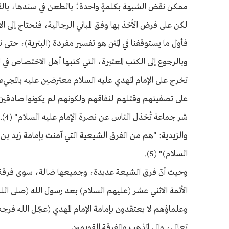
ممكن نقض الشبهة بكلمةٍ واحدة؛ بالطعن في سندها، بالقول
لكن على فرض الأخذ بها وفق المباني الرجالية، فنحتاج إلى الا
فأول ما يستوقفنا في المتن هو تفسير مفردة (البترية)، حتى
وبالرجوع إلى الكتب المعتبرة، التي كتبها أهل الاختصاص في ا
تخرج على الإمام المهدي عليه السلام معترضين عليه بالمجيء 
على تصفيتهم وقتلهم لنفاقهم ولكونهم لم يكونوا صادقين في
شر جماعة تُخذل الناس عن نصرة الإمام عليه السلام" (4).
والزيدية: "هم من الفرق الشيعية التي آمنت بإمامة زيد بن
السلام)" (5).
وحيث أنّ فرق الشيعة عديدة، وجميعها ضالة، سوى فرقة ال
الأئمة الاثني عشر (عليهم السلام) بعد رسول الله (صلى الله
وعلماؤهم لا يعتقدون بإمامة الإمام المهدي (عجّل الله فرج
تعالى، وإلى المذهب والفرقة القويمين.