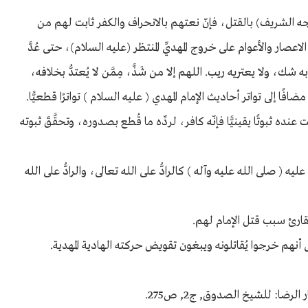
 الشريف) بالقتل، فإنّ نعتهم بالانحراف والكفر ثابت لهم من
لاعصار والأعوام على خروج المهديِّ المنتظر (عليه السلام)، حتى عُدَّ
ولا يعتريه ريب. اللهم إلا من شَذَّ، مِمَّن لا يُعتدُّ بخلافه،
ضافًا إلى تواتر أحاديث الإمام المهدي ( عليه السلام ) تواترًا قطعيًّا.
ده ثبوتًا يقينيًّا فإنّه ‏كافر، لردِّه ما قُطع بصـدوره، وتحقَّقَ ثبوته
ليه ( صلى الله عليه وآله ) كالرادُّ على الله تعالى، والرادُّ على الله
قارئ سبب قتل الإمام لهم.
نهم خرجوا يُقاتلونه ويبغون تقويض حركته الهادية المهدية.