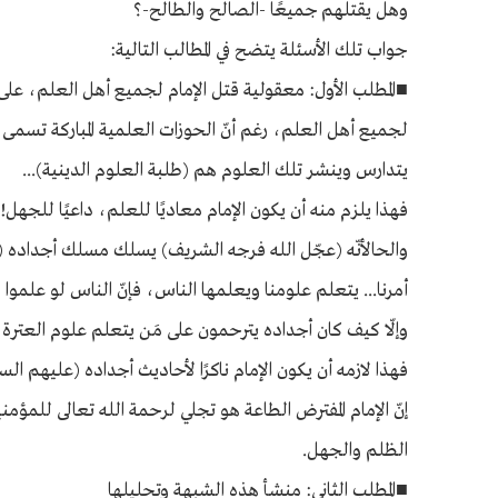
وهل يقتلهم جميعًا -الصالح والطالح-؟
جواب تلك الأسئلة يتضح في المطالب التالية:
■المطلب الأول: معقولية قتل الإمام لجميع أهل العلم، على حدّ 
لجميع أهل العلم، رغم أنّ الحوزات العلمية المباركة تسمى ب
يتدارس وينشر تلك العلوم هم (طلبة العلوم الدينية)...
فهذا يلزم منه أن يكون الإمام معاديًا للعلم، داعيًا للجهل!
والحالأنّه (عجّل الله فرجه الشريف) يسلك مسلك أجداده (عل
أمرنا... يتعلم علومنا ويعلمها الناس، فإنّ الناس لو علموا محا
وإلّا كيف كان أجداده يترحمون على مَن يتعلم علوم العترة ا
فهذا لازمه أن يكون الإمام ناكرًا لأحاديث أجداده (عليهم ا
إنّ الإمام المفترض الطاعة هو تجلي لرحمة الله تعالى للمؤم
الظلم والجهل.
■المطلب الثاني: منشأ هذه الشبهة وتحليلها