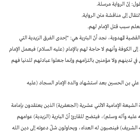
: إنّ الرواية مرسلة.
نتقال إلى مناقشة متن الرواية.
 نعلم سبب قتل الإمام لهم.
لقضية المهدوية، نجد أنّ البترية هي: "إحدى الفرق الزيدية التي
إلى الكوفة وأنهم لا حاجة لهم بالإمام (عليه السلام) فيعمل الإمام
 تدينهم ولا مؤمنين بالتزامهم وإنما جعلوا عبادتهم للدنيا فهم
 علي بن الحسين بعد استشهاد والده الإمام السجاد (عليه
شيعة الإمامية الاثني عشرية (الجعفرية) الذين يعتقدون بإمامة
 عليه وآله وسلم)، فيتضح للقارئ أنّ البترية (الزيدية) عوامهم
ه الشريف) فينصبون له العداء، ويحاولون شلّ دعوته إلى دين الله