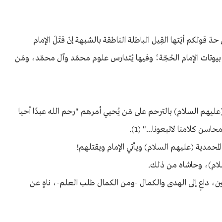
قولكم أيّتها القِيل الباطلة الناطقة بالشبهة إنْ قتَلَ الإمام
يوتات الإمام الحُجّة؛ وفيها يُتدارس علوم محمّد وآل محمّد، ومَن
يهم السلام) بالترحم على مَن يُحيي أمرهم "رحم الله عبدًا أحيا
سن كلامنا لاتبعونا..." (1).
لمحمدية (عليهم السلام) ويأتي الإمام ويقتلهم!
لسلام)، وحاشاه من ذلك.
نين، داعٍ إلى الهدى والكمال -ومن الكمال طلب العلم-، ناهٍ عن