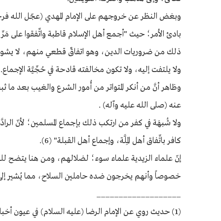
وبغض النظر عن خروجهم على الإمام المهدي (عجّل الله فرجه
بادئ الأمر؛ حيث "أجمع أهل الإسلام قاطبة واتِّفقوا على مَرِّ ا
ذلك من ضروريات الدين، وهو اتفاقٌ قطعي منهم، لا يشوبه شك، 
ولا يلتفت إليه، ولا تكون مخالفته قادحة في حُجِّيَّة الإجماع. م
وظاهر أنَّ من أنكر المتواتر من أُمور الشرع والغيب بعد ما ثبت عن
عـنه (صلى الله عليه وآله) .
ولا شُبهَة في كفر من ارتكب ذلك بإجماع المسلمين؛ لأنّ الرادَّ ع
كافر باتِّفاق أهل المِلَّة، وإجماع أهل القبلة" (6).
إنّ علماء الزيدية علماء سوء؛ لضلالهم، ومن هنا يتضح لل
خصوصاً وأنهم يخرجون ضده حاملين السلاح، مما يُشير إلى أ
___________________
(1) حديث روي عن الإمام الرضا (عليه السلام) في عيون أخبار الرضا: للشيخ الصدوق, ج2, ص275.