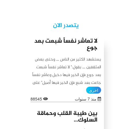
يتصدر الان
لا تعاشر نفساً شبعت بعد
جوع
يستشهد الكثير من الناس ــ وحتى بعض
المثقفين ــ بقول:" لا تعاشر نفساً شبعت
بعد جوع فإن الخير فيها دخيل وعاشر نفساً
جاعت بعد شبع فإن الخير فيها أصيل" على
أنه من أقوال أمير المؤمنين علي (عليه
اخرى
السلام)، كما يستشهدون أيضاً بقولٍ آخر
منذ 7 سنوات
88545
ينسبونه إليه (عليه السلام) لا يبعد عن
بين طيبة القلب وحماقة
الأول من حيث المعنى:"اطلبوا الخير من
السلوك...
بطون شبعت ثم جاعت لأن الخير فيها باق،