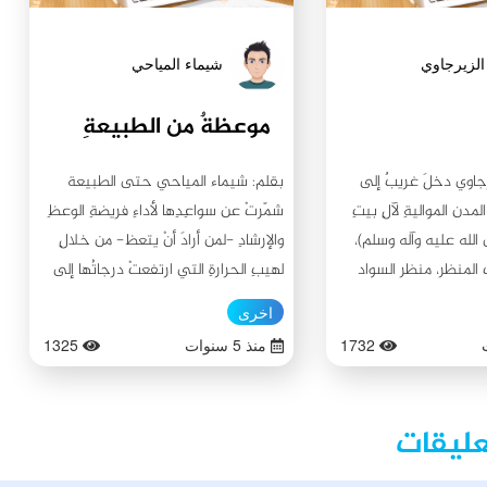
الزيرجاوي
شيماء المياحي
موعظةٌ من الطبيعةِ
رجاوي دخلَ غريبٌ إلى
بقلم: شيماء المياحي حتى الطبيعة
دن المواليةِ لآلِ بيتِ
شمّرتْ عن سواعِدِها لأداءِ فريضةِ الوعظِ
الله عليه وآله وسلم)،
والإرشادِ -لمن أرادَ أنْ يتعظ- من خلالِ
المنظر، منظر السواد
لهيبِ الحرارةِ التي ارتفعتْ درجاتُها إلى
المدينةِ وإذا به يتفاجأ
نصفِ درجةِ الغليان في بعض المدن،
اخرى
لِ المدينةِ لذلك السواد
وكأنّ لسانَ حالِها يقولُ: - يا أُيُّها العبدُ
1732
منذ 5 سنوات
1325
سٌ بحُبِّ الاستطلاع
الضعيف!، هذا شيءٌ يسيرٌ من عظمةِ
يةِ ذلك السواد؟! هل
وقدرةِ الباري (جلَّ وعلا) وفي يومٍ لم يُعدُّ
بركون بهذا اللون؟ ماذا
للحسابِ، وفي يومٍ فيه خياراتٌ لك
عليقات
 يملأ كُلَّ زاويةٍ في
للتخفيفِ عن نفسِك من لهيبِ حرارةِ
تساءلُ ويتساءلُ، حتى
الجو، فكيف بكَ أيُّها العبدُ الضعيف؛ إذا