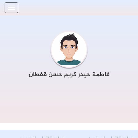
فاطمة حيدر كريم حسن قفطان