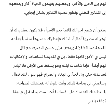
لهم بين الحين والآخر، ويجعلهم يفهمون الحياة أكثر ويدفعهم
إلى التفكير المنطقي وتطور عملية التفكير بشكل إيجابي.
يمكن أن تتغير احوالك المادية نحو الأسوأ، فلا يكون بمقدورك أن
توفر له مصروفاً عالياً، لذلك فإعطاؤك مصروفاً مناسباً يعلّمه
القناعة منذ الطفولة ويدفع به إلى حسن التصرف مع المال.
ليس في الأمور المادية فقط، بل في تقديمنا المساعدات والإمكانيات
لهم أيضاً، فإذا شاهدت ابنك وهو يسقط على الأرض فلا تبادر
لمساعدته حتى وإن لجأ إلى البكاء والصراخ فهو يقول لك: تعال
وساعدني إني بحاجة إليك. وأنت تقول له بتجاهلك لصراخه:
باستطاعتك الاعتماد على نفسك فأنت لست بحاجة لي في هذا
الموقف يا بني!