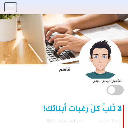
قاسم
تشغيل الوضع الليلي
لا تُلبِّ كلّ رغبات أبنائك!
منذ 7 سنوات
عدد المشاهدات : 9062