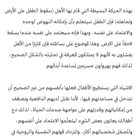
بهذه الحركة البسيطة التي قام بها الأهل (سقوط الطفل على الأرض
وتجاهله) فإن الطفل سيتعلم بأن بإمكانه النهوض لوحده
والاعتماد على نفسه، وبهذا فإنه سيعتمد على نفسه عندما يسقط
لاحقاً على الارض. وهذا الموضوع على بساطته فإن كثيرًا من الأهل
يفشلون به لأنهم لا يمتلكون المعرفة في تحليله بالشكل الصحيح،
لذلك فهم يهرولون مسرعين لمساعدة أبنائهم.
الاشياء التي يستطيع الأطفال فعلها بأنفسهم من غير الصحيح أن
نتدخل في مساعدتهم فيها، لأننا نقتل لديهم الدافعية ونضعّف
من إمكانياتهم وقدرتهم على مواجهة صدمات الحياة، لذلك دع
أطفالك يعانون بعض الشيء ليتعلّموا الاعتماد على أنفسهم،
ولتُصقل شخصياتهم أكثر، ولتزداد قوتهم النفسية والروحية في