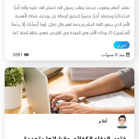
بقلم: أنعام يعقوب عندما يطلب رسول الله (صلى الله عليه وآله) أمرًا
استثنائيًا ويجعله أجرًا حصريًا لِتبليغ الرسالة بل يوجبه، فذلك لأهمية
الأمر الذي ينفع كافة البشر ورحمة لهم قال تعال: {وَمَا أَرْسَلْنَكَ إِلاَّ رَحْمَةً
لِّلْعَـلَمِينَ} (١)، وذلك الأمر هي المودة في القربى، فهي نظام للملة كما
ورد عن الزهراء (عليها السلام) في خطبتها الفدكية: "فجعل طَاعَتَنَا
اخرى
نِظَاماً لِلْمِلَّةِ وَإِمَامَتَنَا أَمَاناً لِلْفُرْقَة"، فعندما نقول إن طاعتهم نظام
منذ 6 سنوات
3281
وإمامتهم أمان، أي إن الثروة الروائية التي ثبتت عنهم فيها نظام
متكامل لكافة جوانب الحياة. كلمة قد نرددها ونستشعرها كثيرًا في
المحافل وهي أنّ الإمام الحسن (عليه السلام) مظلوم لقلةِ ذكره
والحقيقة هي أننا ظلمنا أنفسنا لِقلة ذكره ولا نقصد الذكر له التهنئة
وإقامة حفل أو مجلس عزاء، فهذا جزء من المودة له وهو الحب، والرسول
(صلى الله عليه وآله) لم يطلب أي مودة كيفما اتفقت وإنما المودة
الحقيقة ومن علاماتها: •المعرفة: فالمودة لا تتحقق إلا بالمعرفة، ولا
يمكن أن ينتمي الإنسان لأمر إلّا بمعرفته ومحبته، وينبغي أن يزداد
أقلام
الإنسان معرفة بهم في كل ذكرى لهم، وبالتالي تتحقق المودة، ومحور
هذه العلامة الأولى لمودة الحسن (عليه السلام) يكون في الإجابة عن