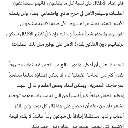
فلو اعتاد الأطفال على تلبية كل ما يطلبون، فانهم سيضاعفون
الطلبات وسيقع الأهل في حرج مادي واجتماعي أيضاً، ولن يتعلم
الأبناء التفكير بمشاعر أهاليهم، لأن صفة الانانية ستنمو في
نفوسهم وتتجذر شيئاً فشيئاً وبذلك فإن جُلّ تفكير الأطفال سيكون
برغباتهم دون التفكير بقدرة الأهل على توفير مثل تلك الطلبات!
الحب لا يعني أن أعطي ولدي البالغ من العمر ٨ سنوات مصروفاً
بقدر أكثر من الحاجة الفعلية له، إذ يمكن إعطاؤه مبلغاً متناسباً
مع حاجته العمرية، ويمكن اعداد بعض الطعام له في البيت!
إعطاء الطفل مبلغاً كبيراً نسبياً من المال له سلبيات عديدة تجعله
يشعر بأن من حقه أن يحصل على هذا المال كل يوم، ولن يقدّر
أتعاب والديه مستقبلاً إطلاقاً بل سيكون ولداً طائشاً لا يقدر قيمة
الاشياء التي يحصل عليها دون عناء ودون جهد يذكر.