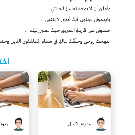
وأعلن أنْ لا يوجدَ تفسيرٌ لحالتي...
واتهموني بجنونِ حُبٍّ أبدي لا ينتهي...
حملوني على قارعةِ الطريق حيثُ المسير إليك ...
ابتهجتْ روحي وحلّقَتْ عاليًا في سماءِ العاشقين الذين وجدو
اخت
مدونة الكفيل
مدونة