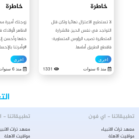
خاطرة
خاطرة
لا تستطيع الاعتزال نهائيا ولكن قلل
زوجتك أميرة ممل
التواجد في نفس الحيز، فالشرارة
الطاهر لأولادك 
المتطايرة تصيب الرؤوس المتساوية؛
حقها وأحسن إليه
فاقطع الطريق أمامها.
#وأمرتنا بالإحسا
اخرى
اخرى
منذ 6 سنوات
1331
منذ 6 سنوات
الت
تطبيقاتنا - اي فون
تطبيقاتنا - ا
معهد تراث الانبياء
معهد تراث الانبيا
مواقيت الاهلة
مواقيت الاهلة