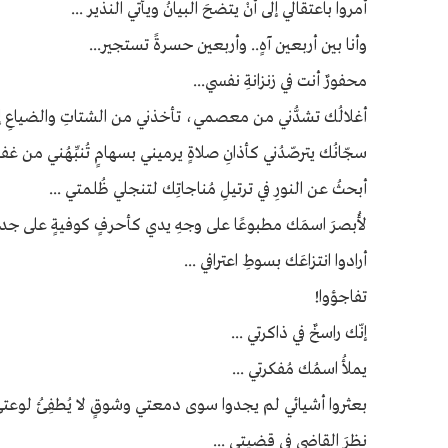
أمروا باعتقالي إلى أنْ يتضحَ البيانُ ويأتي النذير ...
وأنا بين أربعين آهٍ.. وأربعين حسرةً تستجير...
محفورٌ أنت في زنزانةِ نفسي...
أغلالُك تشدُّني من معصمي، تأخذني من الشتاتِ والضياعِ إل
سجّانُك يترصّدُني كأذانِ صلاةٍ يرميني بسهامٍ تُنبِّهُني من غفل
أبحثُ عن النورِ في ترتيلِ مُناجاتِك لتنجلي ظُلمتي ...
لأُبصرَ اسمَك مطبوعًا على وجهِ يدي كأحرفٍ كوفيةٍ على جدا
أرادوا انتزاعَك بسوطِ اعترافي ...
تفاجؤوا!
إنّك راسخٌ في ذاكرتي ...
يملأُ اسمُك مُفكرتي ...
بعثروا أشيائي لم يجدوا سوى دمعتي وشوقٍ لا يُطفِئُ لوعتي
نظرَ القاضي في قضيتي ...