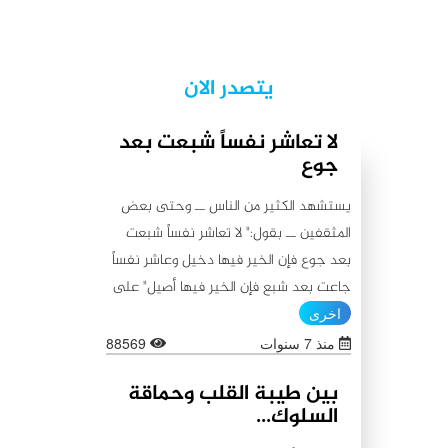
يتصدر الان
لا تعاشر نفساً شبعت بعد
جوع
يستشهد الكثير من الناس ــ وحتى بعض
المثقفين ــ بقول:" لا تعاشر نفساً شبعت
بعد جوع فإن الخير فيها دخيل وعاشر نفساً
جاعت بعد شبع فإن الخير فيها أصيل" على
أنه من أقوال أمير المؤمنين علي (عليه
اخرى
السلام)، كما يستشهدون أيضاً بقولٍ آخر
منذ 7 سنوات
88569
ينسبونه إليه (عليه السلام) لا يبعد عن
بين طيبة القلب وحماقة
الأول من حيث المعنى:"اطلبوا الخير من
السلوك...
بطون شبعت ثم جاعت لأن الخير فيها باق،