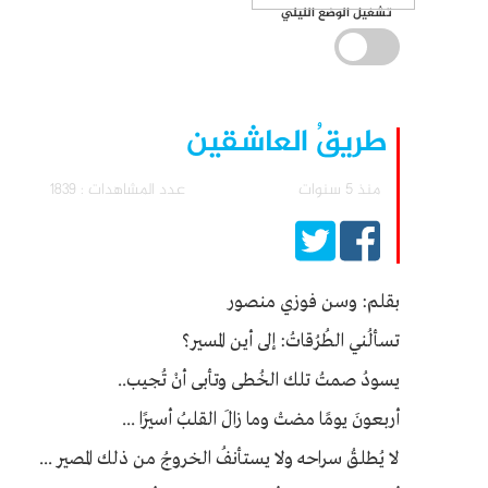
تشغيل الوضع الليلي
طريقُ العاشقين
منذ 5 سنوات
عدد المشاهدات : 1839
بقلم: وسن فوزي منصور
تسألُني الطُرُقاتُ: إلى أين المسير؟
يسودُ صمتُ تلك الخُطى وتأبى أنْ تُجيب..
أربعونَ يومًا مضتْ وما زالَ القلبُ أسيرًا ...
لا يُطلقُ سراحه ولا يستأنفُ الخروجُ من ذلك المصير ...