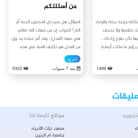
من أسئلتكم
كتك وزينة بيتك والوعاء
السؤال: هل سيدخل المجنون الجنة أم
فلا تظلمها ولا تجحف
النار؟ الجواب: إن من صفات الله تعالى
ا تكن طوع إرادتك...
هي صفة (العدل) ، وقد أمر عباده به، وإن
ن إلى ما ملكت أيماننا
من العدل هو تكليف العباد في هذه
الدنيا بالأحكام والتكاليف الشرعية، لأنه
اخرى
من القبيح أن يحاسبهم أو يعاقبهم يوم
1486
منذ 7 سنوات
5322
القيامة وهو لم يكلفهم ولم يوضح لهم
وهو قادر على ذلك، وإن من شروط
التكليف (القدرة والعلم بما كلف به العبد)
عليقات
فإذا كان العبد مسلوب القدرة والاختيار أو
ليس عنده علم بالتكاليف فهو معذور لا
يعاقب ، والأمر كذلك اذا كان الشخص
ندرويد
مواقع تابعة لنا
فاقداً لعقله ، فالعقل هو الأساس للثواب
ء
معهد تراث الانبياء
والعقاب ، فاذا سلب ما وهب سقط ما
جامعة ام البنين