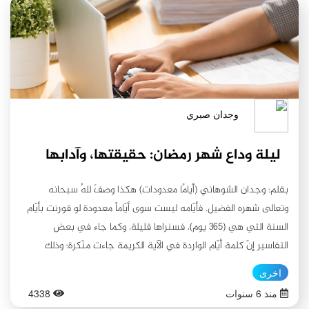
وجدان صبري
ليلة وداع شهر رمضان: حقيقتها، وآدابها
بقلم: وجدان الشوهاني (أيامًا معدودات) هكذا وصفَ للهُ سبحانه
وتعالى شهره الفضيل. فأيّامه ليست سوى أيّاماً معدودة لو قورنت بأيّام
السنة التي هي (365 يوم)، فسنراها قليلة، وكما جاء في بعض
التفاسير إنّ كلمة أيّام الواردة في الآية الكريمة جاءت منّكرة؛ وذلك
للتقليل من حيث عدد تلك الأيّام، أي إنّها لا شيء بالنسبة لعدد ايّام
اخرى
السنة وحيث إنّ أيّام شهر رمضان معدودة فهي كما تبدأ تنتهي. وكما
منذ 6 سنوات
4338
كان هناك حث كبير واهتمام أكبر من أهل البيت (عليهم السلام) على