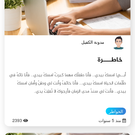
مدونة الكفيل
خاطــــرة
أبــي! امسكْ بيدي... فأنا طفلُك مهما كبرتُ امسكْ بيدي... فأنا تائهٌ في
ظُلُماتِ الحياة امسكْ بيدي.... فأنا خائفٌ وأنت لي وطنٌ وأمان امسكْ
بيدي... فأنتَ لي سندٌ مدى الزمان فأرجوكَ لا تُفلِتْ يدي..
الخواطر
منذ 5 سنوات
2393