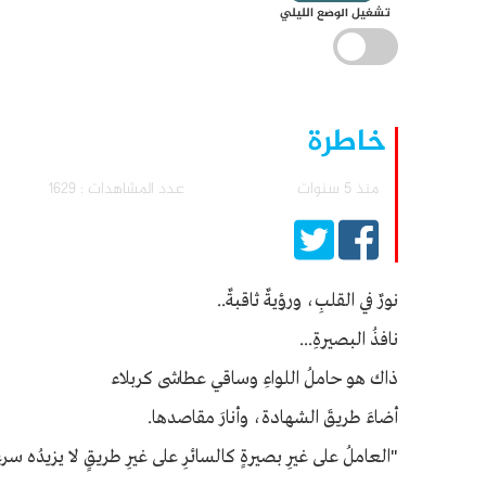
تشغيل الوضع الليلي
خاطرة
منذ 5 سنوات
عدد المشاهدات : 1629
نورٌ في القلبِ، ورؤيةٌ ثاقبةٌ..
نافذُ البصيرةِ...
ذاك هو حاملُ اللواءِ وساقي عطاشى كربلاء
أضاءَ طريقَ الشهادة، وأنارَ مقاصدها.
"العاملُ على غيرِ بصيرةٍ كالسائرِ على غيرِ طريقٍ لا يزيدُه سرعةُ