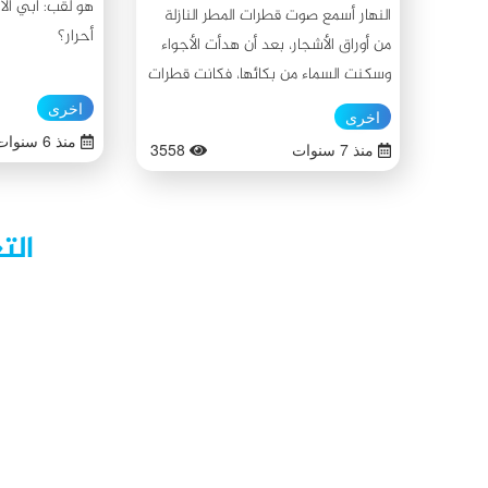
هو لقب: أبي الأ
النهار أسمع صوت قطرات المطر النازلة
أحرار؟
من أوراق الأشجار، بعد أن هدأت الأجواء
وسكنت السماء من بكائها، فكانت قطرات
الماء تنزل من أوراق الأشجار بهدوء، بعد
اخرى
اخرى
ميل تلك الأوراق من أغصانها، فآلت
منذ 6 سنوات
منذ 7 سنوات
3558
الشمس على نفسها أن تبزغ كي تدفئ
بنورها أهل الأرض وأن تحتضنهم
بحرارتها... بزغت الشمس وهدأت السماء
الت
وأخذت الطيور والعصافير تعزف أنغامها
وتحلق في أجواء جميلة وصافية، ونهار
سعيد... وأنا كالعادة أقف في المطبخ
أحضر كوب القهوة كي أفتتح به صباحي
الجميل، وبعد أن أكملت إعداد القهوة
جلست في حديقة المنزل، أنظر إلى
الأجواء الجميلة وأمسك قهوتي بيدي
واليد الأُخرى تحتضن قلمي وخاطري
يرسم لوحة تحاكي قصصًا، منها من