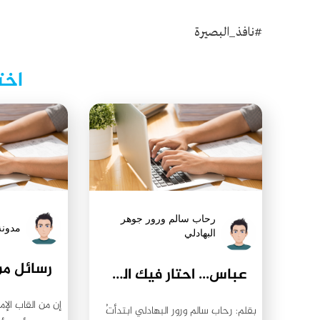
#نافذ_البصيرة
اخت
رحاب سالم ورور جوهر
مدونة
البهادلي
رسائل م
عباس... احتار فيك الفكر والقلم
إن من القاب الإم
بقلم: رحاب سالم ورور البهادلي ابتدأتُ