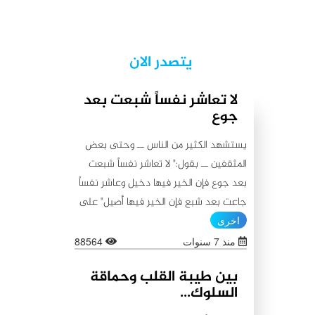
يتصدر الان
لا تعاشر نفساً شبعت بعد
جوع
يستشهد الكثير من الناس ــ وحتى بعض
المثقفين ــ بقول:" لا تعاشر نفساً شبعت
بعد جوع فإن الخير فيها دخيل وعاشر نفساً
جاعت بعد شبع فإن الخير فيها أصيل" على
أنه من أقوال أمير المؤمنين علي (عليه
اخرى
السلام)، كما يستشهدون أيضاً بقولٍ آخر
منذ 7 سنوات
88564
ينسبونه إليه (عليه السلام) لا يبعد عن
بين طيبة القلب وحماقة
الأول من حيث المعنى:"اطلبوا الخير من
السلوك...
بطون شبعت ثم جاعت لأن الخير فيها باق،