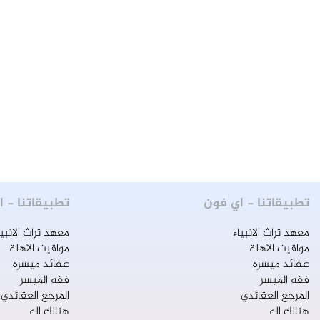
الواقع ومنها الذي يحكيه خيالي، أكملت
قهوتي ولا زال فكري شاردًا بأفكاره
وخيالي يحاكي أبطاله وقلمي يرسم
لوحة، فذهب فكري إلى بطلٍ شجاع
وشهم يجسد اسمه وحياته لوحة عشق
وتفاني تحاكي التاريخ، وأصبح مضرب
الأمثال بالنبل والشجاعة والمروءة... لم
يقبل عقلي هذه المرة أن يطلق العنان
للأفكار، أو بأن يكتب عن أبطال من نسج
الخيال، ونحن نشهد شهراً قد ولد به
تطبيقاتنا - اي فون
تطبيقاتنا - ا
أبطال لم يُشهد مثلُهم في التأريخ هم و
آباؤهم. حاولت أن أكتُب عن هذا المقدام
معهد تراث الانبياء
معهد تراث الانبيا
مواقيت الاهلة
مواقيت الاهلة
الذي يجسد في واقعنا نهضة، يرسم بما
عقائد ميسرة
عقائد ميسرة
فَعَل وَفُعِلَ بهِ لوحة عشق وإيمان، مع
فقه الميسر
فقه الميسر
سيدهِ وأخيه كي يُحكى عن قصته إلى
المرجع العقائدي
المرجع العقائدي
العالم، ويروي التاريخ أمجاد حياته، احتار
هنالك اله
هنالك اله