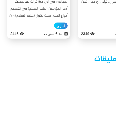
حرار… فإلى أي مدى نحن
احداهن: في اول مرة قرأت بها حديث
أمير المؤمنين (عليه السلام) في تقسيم
أنواع البلاء حيث يقول (عليه السلام): (ان
البلاء للظالم ادب وللمؤمن امتحان
اخرى
وللانبياء درجة وللأولياء كرامة).(١) كنت
2349
منذ 6 سنوات
2446
استبعد تمامًا أن أكون من القسم الأول
فأنا اجزم بأني لست فرعون الذي ادعى
الربوبية ولا الحجاج الذي كان يتلذذ
عليقات
بسفك الدماء ولا عمر بن سعد الذي فعل
ما فعله مع أهل بيت النبوة (صلوات الله
وسلامه عليهم) ولا أمثالهم فكيف لي أن
أكون ظالمه! فكنت دائمًا أتوقع أنّ
ابتلاءاتي في الحياة هي من القسم
الثاني... وبعد أن منّ الله تعالى علي
ورزقني بصيصًا من نور العلم واطلعت
على بعض روايات الأئمة (صلوات الله
وسلامه عليهم) علمت بوجود تلازم بين