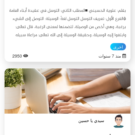
وموعظتهم بالحسنى مصدات ودروعاً تذود عنا وتحمي المتضررين من
بقلم: علوية الحسيني ■المطلب الثاني: التوسل في عقيدة أبناء العامة
الإصابات البليغة أو الهلاك... إذن فلأُوقف السيارة هنا... أحمد الله أنّي
*الفرع الأول: تعريف التوسل التوسل لغةً: الوسيلة: التوصل إلى الشيء
وصلتُ بأمان.
برغبة، وهي أخص من الوصيلة، لتضمنها لمعنى الرغبة، قال تعالى:
وابتغوا إليه الوسيلة، وحقيقة الوسيلة إلى الله تعالى: مراعاة سبيله
بالعمل والعبادة، وتحري مكارم الشريعة، وهي كالقربة، والواسل: الراغب
اخرى
إلى الله تعالى"(14). التوسل شرعاً: يقول ابن كثير في تفسيره: "الوسيلة
منذ 7 سنوات
2950
هي التي يتوصل بها إلى تحصيل المقصود، والوسيلة أيضا : علم على
أعلى منزلة في الجنة ، وهي منزلة رسول الله صلى الله عليه [وآله]
وسلم وداره في الجنة ، وهي أقرب أمكنة الجنة إلى العرش"(15). *الفرع
الثاني: أقسام التوسل قسّم ابناء العامة التوسّل على قسمين: "القسم
الأول : أن يكون بوسيلة جاءت بها الشريعة ، وهو أنواع : الأول: التوسل
بأسماء الله تعـالى وصفاته وأفعـاله ، فيتوسل إلى الله تعالى بالاسم
المقتضي لمطلوبه أو بالصفة المقتضية له أو بالفعل المقتضي ، قال
الله تعالى : (ولله الأسماء الحسنى فادعوه بها) ، فيقول : اللهم يا رحيم
سيدي يا حسين
ارحمني ، ويا غفور اغفر لي ، ونحـو ذلك وفي الحديث عن النبي صلى
الله عليه وسلم أنه قال : [اللهـم بعلمك الغيب وقدرتك على الخلق