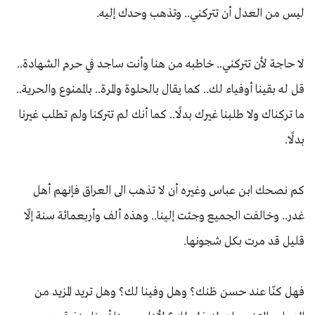
ليس من العدل أن تتركني.. وتذهب وحدك إليه.
لا حاجة لأن تتركني.. خاطبه من هنا وأنت ساجد في حرم الشهادة..
قل له بقينا أوفياء لك.. كما يقال بالحلوة والمرة.. بالممنوع والحرية..
ما تركناك ولا طلبنا غيرك بدلًا.. كما أنك لم تتركنا ولم تطلب غيرنا
بدلًا.
كم نصحك ابن عباس وغيره أن لا تذهب الى العراق فإنهم أهل
غدر.. وخالفت الجميع وجئت إلينا.. وهذه ألف وأربعمائة سنة إلّا
قليل قد مرت بكل شجونها.
فهل كنّا عند حسن ظنك؟ وهل وفينا لك؟ وهل تريد المزيد من