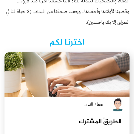
الدماء والتضحيات لنبذله لك؟ لأننا حسمنا أمرنا منذ قرون..
وقضينا لأولادنا وأحفادنا.. وجفت صحفنا عن البداء.. (لا حياة لنا في
العراق إلا بك ياحسين).
اخترنا لكم
صفاء الندى
الطريقُ المشترك