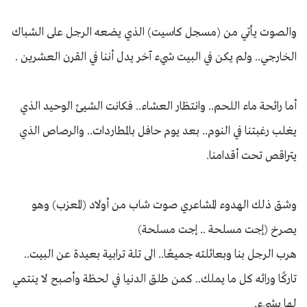
والصوت يأتي من (مسجل كاسيت) الذي يضعه الرجل على الشباك
الخارجي.. ولم يكن في البيت شيء آخر يدل أننا في القرن العشرين .
أما رائحة ماء اللحم.. وانتظار العشاء.. فكانت الشيئ الوحيد الذي
يغلب رغبتنا في النوم.. بعد يوم حافل بالمطاردات.. والرصاص الذي
يتراقص تحت أقدامنا.
وشق ذلك الهدوء المشاعري صوت شاب من أولاد (المعزب) وهو
يصرخ (إجت مسلحة .. إجت مسلحة)
هرب الرجل بنا وبعائلته جميعًا.. الى تلة ترابية بعيدة عن البيت..
تاركًا ورائه كل ما يملك.. كمن طلق الدنيا في لحظة وأصبح لا ينتمي
لها بشيء.