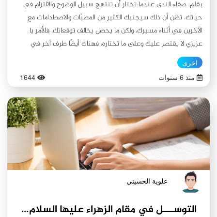
بقلم: صفاء الندى عندما تختار أن تنتهج سبيل الوضوح والالتزام في
حياتك، تظن أن ذلك سيجنبك الكثير من المطبّات والاصطدامات مع
الآخرين في أثناء مسيرك، ولكن ما يحصل يخالف توقعاتك، فالأمر يا
عزيزي لا يقتصر عليك وعلى ما تختاره، فهناك أيضًا طرف آخر في
المقابل عليه أن يختار. فحتى لو قدتَ سيارتك بسرعة معتدلة، ولم
اخرى
تخالف قوانين المرور بشيء، وأضأت مصابيح السيارة لتتضح الرؤية لك
منذ 6 سنوات
1644
ولغيرك، ولكن كان سائق السيارة الأخرى عنيدًا ومتهورًا ولا يكترث
بالالتزام بالقانون وإيقاد المصابيح، وهو معك في طريق واحد، فستكون
نسبة الاصطدام أكبر من نسبة السلامة؛ فإن سلِمَت مرة فلن تسلم في
المرات القادمة في هذا الطريق المشترك. إذن ما العمل؟ هل نترك ما
اعتمدنا من ثوابت في حياتنا؟ أو نترك الطريق بالكليّة لنسير بدروب
جانبية وعِرة وغير معبّدة قد تؤدي لتلف السيارة أو ضياع سائقها؟
-بالتأكيد لا هذا ولا ذاك... بل نستمر بمسيرنا، حاملين مبادئنا بكلتا يدينا
مشعلًا ينير عتمة الدروب، متفاعلين مع الحياة بشهدها وحنظلها، ولا
علوية الحسيني
ننكفئ وننزوي، فيبقى المكان خاليًا من العقلاء والصالحين مملوءً
بالسفهاء والطالحين. ونحاول جاهدين أن نخفف من وطأة الاصطدام
التوســـل في مقام الزهراء عليها السلام/ دراسة مقارنة (ج٢)
والاحتكاك إن حصل بمصدات تمتص قوته، جاعلين من مداراة الناس