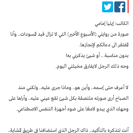
الكاتب: إيليا إمامي
صورة من روايتي (الأسبوع الأخير) التي لا تزال قيد المسودات.. وأنا
المفتقر الى دعائكم لإنجازها.
بدون مناسبة .. أو شيئ يذكرني به!
وجه ذلك الرجل لايفارق مخيلتي اليوم.
لا أعرف حتى إسمه.. وأين هو.. وماذا جرى عليه.. ولكني منذ
الصباح أرى صورته ملتصقة بكل شيئ تقع عيني عليه.. وأراها على
وجهك الذي يبدو لامعًا على ضوء أجهزة التنفس الاصطناعي.
أنت تتذكره بالتأكيد.. ذاك الرجل الذي استضافنا في طريق المشاية..