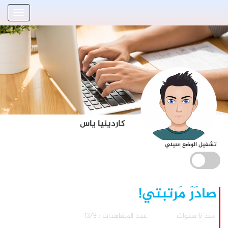
كاردينيا ياس
تشغيل الوضع الليلي
صادَرَ مَرتبتي!
منذ 6 سنوات
عدد المشاهدات : 1379