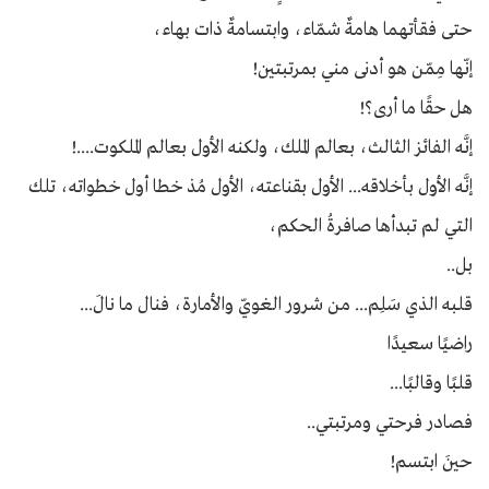
حتى فقأتهما هامةٌ شمّاء، وابتسامةٌ ذات بهاء،
إنّها مِمّن هو أدنى مني بمرتبتين!
هل حقًا ما أرى؟!
إنَّه الفائز الثالث، بعالم الملك، ولكنه الأول بعالم الملكوت....!
إنَّه الأول بأخلاقه... الأول بقناعته، الأول مُذ خطا أول خطواته، تلك
التي لم تبدأها صافرةُ الحكم،
بل..
قلبه الذي سَلِم... من شرور الغويّ والأمارة، فنال ما نالَ...
راضيًا سعيدًا
قلبًا وقالبًا...
فصادر فرحتي ومرتبتي..
حينَ ابتسم!