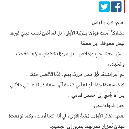
بقلم: كاردينا ياس
مشاركةٌ أملتُ فوزها بالمرتبة الأولى، بل لم أضع نصبَ عينيّ غيرها
ليسَ طموحًا... بل طمعًا،
ليسَ سعيًا بحبٍ وإخلاص... بل مرورًا بخطواتٍ مِلؤها العُجبُ
والخُيَلاء،
لم أُعِر اِنتباهًا لأيٍّ ممن مررتُ بهم، فأنا الأفضل حتمًا...
كنتُ سعيدًا جدًا، أو لعلّني ظننتُ أنّها سعادة.. تلك التي ملأتني
مِن أُمّ رأسي إلى أخمص قدمي...
حينَ نادوا باسمي...
نعم.. الفائزُ الأول... المرتبةُ الأولى، لي أنا، كما أردت، وكما توقعت!
عينايّ تُمرّران نظراتهما بغرورٍ إلى الجميع..