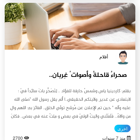
قلمًا حرًا في جميع الأوقات، في وحشة الظلام، وفي الردِّ عن كلِّ سؤال،
واعلم أنَّ الأمــور ستكون عــلى خير مـا يرام
أقلام
صحراءٌ قاحلةٌ وأصوات ُ غِربان..
بقلم: كاردينيا ياس وشمسٌ حارقة للفؤاد .. لِتَصَحُّرٍ باتَ سائِداً فيّ ؛
لابتعادي عن غدير ِ ولايتكم الحقيقي..ا ألم يقل رسول الله "صلى الله
عليه وآله " حين تم الإعلان عن مُرشح تولّي الخلق.. الفائز بهِ: اللهم والِ
من والاهُ... فَلَعَلّني واليتُ الوليّ في بعضٍ و مِلتُ عنه في بعض.. فكانَ
انحداري وَ إن بَدا بسيطاً ، ألاَ أنّه أدّى بي إلى نزولي عن جادةِ الطريق
اخرى
المُعبّد لِمن بحقٍ لله تقرب َوتعبّد... فكانَ مآلي لتلكَ البقعة المتصحّرة و
منذ 7 سنوات
2700