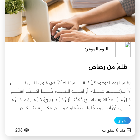
الیوم الموعود
قلمٌ من رصاص
بقلم: اليوم الموعود كُنْ كالقلــــم تترك أثرًا في قلوب الناس قبــــــل
أنْ تتركــــــها عــــلى أوراقــــك البيــضاء خُــــط اكـــتُب ارسُـــم
كـلَّ ما يُسعدُ القلوب امسح كَفكَف أزِلْ كلَّ ما يجرحُ، كلَّ ما يؤلم، كُـلَّ ما
يُحــزِن كُنْ أنت ممحاةً لما خطّهُ قلمك مــــن أفكــارٍ سيئة، كــن
ربيـــــعاً يزهــــرُ ويثمـــرُ، اكـتبْ ضدَ كـلِّ تلك القناعات السلبيـة
اخرى
التي كتبتها سابقاً في ورقــــةٍ سابقة! وكُن واثقاً أنَّ خريفَ الحزن قد
منذ 6 سنوات
1298
رحل قلمي... كُن لي قلمًا ليس كباقي الأقلام بلا شرط ، بلا قيود كُن