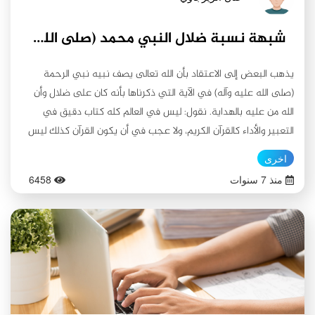
شبهة نسبة ضلال النبي محمد (صلى الله عليه وآله وسلم) قال تعالى ((وَوَجدَكَ ضَالا فَهَدَى))
يذهب البعض إلى الاعتقاد بأن الله تعالى يصف نبيه نبي الرحمة
(صلى الله عليه وآله) في الآية التي ذكرناها بأنه كان على ضلال وأن
الله من عليه بالهداية. نقول: ليس في العالم كله كتاب دقيق في
التعبير والأداء كالقرآن الكريم، ولا عجب في أن يكون القرآن كذلك ليس
كمثله شيء لأنه جاء من لدن خالق (فَاطِرُ السَّمَاوَاتِ وَالْأَرْضِ ۚ جَعَلَ لَكُم
اخرى
مِّنْ أَنفُسِكُمْ أَزْوَاجًا وَمِنَ الْأَنْعَامِ أَزْوَاجًا ۖ يَذْرَؤُكُمْ فِيهِ ۚ لَيْسَ كَمِثْلِهِ شَيْءٌ ۖ
منذ 7 سنوات
6458
وَهُوَ السَّمِيعُ الْبَصِيرُ) سورة الشورى الآية ١١. فسبحانه وتعالى يقول في
محكم كتابه :(مَا ضَلَّ صَاحِبُكُمْ وَمَا غَوَىٰ) سورة النجم آية (٢). وهذه الآية
تعد من الأدلة التي تنفي شبهة الضلال عن رسولنا الكريم (صلى الله
عليه وآله). وهنا للرد على هذه الشبهة المتقدمة نذكر بعض اجابات
العلماء عليها: أولاً: الضلالة بمعنى العزلة أو التوحد. إن من المعاني
اللغوية لكلمة (الضلالة) هي العزلة والتوحد . ومن هنا يُطلق على
الشجرة المنفردة وسط الصحراء ((الشجرة الضالة)) ولما كان النبي (صلى