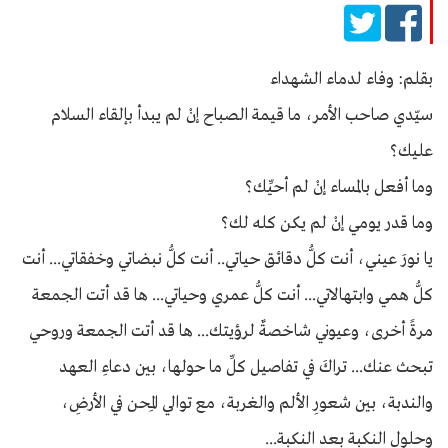
بقلم: وفاء لدماء الشهداء
سيّدي صاحب الأمر، ما قيمة الصباح إنْ لم يبدأ بإلقاء السلام
عليك؟
وما أفعل بالمساء إنْ لم أحيِّك؟
وما قدر يومي إنْ لم يكن كله لك؟
يا نورَ عيني، أنت كلُّ دقائق حياتي.. أنت كلُّ نبضاتي وخفقاتي... أنت
كلُّ همي وابتهالاتي... أنت كلُّ عمري وحياتي... ها قد أتت الجمعة
مرةً أخرى، وعيوني شاخصةٌ لرؤيتك... ها قد أتت الجمعة وروحي
تبحث عنك... تراكَ في تفاصيل كلِّ ما حولها، بين دعاءِ العهد
والندبة، بين شعورِ الألم والغربة، مع توالي المِحن في الأرضِ،
وحلول النكبة بعد النكبة...