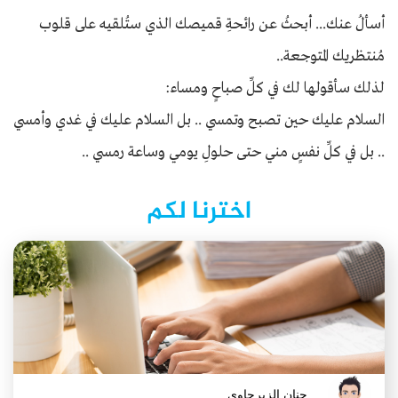
أسألُ عنك... أبحثُ عن رائحةِ قميصك الذي ستُلقيه على قلوب
مُنتظريك المتوجعة..
لذلك سأقولها لك في كلِّ صباحٍ ومساء:
السلام عليك حين تصبح وتمسي .. بل السلام عليك في غدي وأمسي
.. بل في كلِّ نفسٍ مني حتى حلولِ يومي وساعة رمسي ..
اخترنا لكم
حنان الزيرجاوي