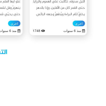
الليل سدوله، تكالبت عليَّ الهموم والرزايا،
علو ايها العلمُ
حتى القمر كان من الآفلين، وإذا بالدهر
ينهزمُ وقل لش
يخلعُ لثام البراءة ويُظهِرُ وجهه البائس،
حتى يحيّي شهيد
المظلم، والحقود... أوصالٌ مقطعةٌ على
الجهاد أطاحت 
اخرى
اخرى
طول نهر العلقمي، أطفالٌ مُروَّعةٌ، نساءٌ
يؤذينا بل جاء ي
منذ 6 سنوات
1748
منذ 6 سنوات
ثكلى ... دماءٌ وصلت أبواب السماء طرقتْها
العلم الشريف ق
والتصقتْ بجُدرانِها تشكو ما فعله أهلُ
تزدحمُ عمائم ا
الأرض.... شموعٌ أطفئت... أحلامٌ سُلِبت،
عشنا كراماً وبتن
الت
أمانٍ تناثرت... ورود مذبوحةً على سفوح
الشرف المباركة:
الطف، لم تغفُ كربلاء منذ تلك الليلة ...
عبد الغفار نوري
ليلة الحادي عشر... عندما سافرت
قضاء المدينة ناح
الشمس في قطار الغروب حلَّ الظلام
ضيفًا ثقيل الظل، حيثُ رجالنا قضوا
محبًا للعلم والد
وشبابنا عُلِّقت رؤوسهم على الأسنة
في خدمة الإسلا
والرماح، والنساء خرجن يبحثن عن
سيرة حياته بمد
أطفالهن الذين هجّوا على وجوههم في
البيت (عليهم ال
البَرايا من لهيب النيران، حرق الخيام
حالت ظروفه الم