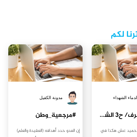
رنا لكم
لدماء الشهداء
مدونة الكفيل
عمائم شرف/ ح٣ الشهيد السعيد الشيخ عبد الغفار المنصوري
#مرجعية_وطن
 حميد عش هكذا في
إن العدو حدد أهدافه (العقيدة والعلم)