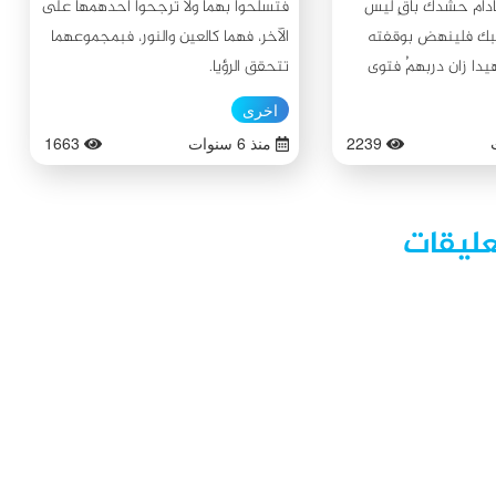
 مادام حشدك باقٍ ليس
فتسلحوا بهما ولا ترجحوا أحدهمها على
عبك فلينهض بوقفته
الآخر، فهما كالعين والنور، فبمجموعهما
ا زان دربهمُ فتوى
تتحقق الرؤيا.
صرح شيطنة قد جاء
اخرى
نتقمُ وكم انبرت من حوزة
2239
منذ 6 سنوات
1663
امات وعي تلبي وهي
لشرف اللائي بفضلهم
ا اليوم نحترمُ من عمائم
عليقات
 الشهيد السعيد الشيخ
 جناح المنصوري، ولد في
ية الإمام الصادق (عليه
السلام) في البصرة سنة ١٩٦٧ م، كان
ين، وساعيًا على الدوام
م والمسلمين، سطر
اد الجهاد، وحب أهل
سلام) وعشق البلاد،
عيشية من إكمال تعليمه