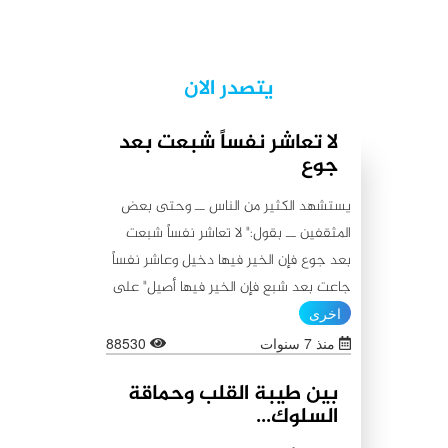
يتصدر الان
لا تعاشر نفساً شبعت بعد
جوع
يستشهد الكثير من الناس ــ وحتى بعض
المثقفين ــ بقول:" لا تعاشر نفساً شبعت
بعد جوع فإن الخير فيها دخيل وعاشر نفساً
جاعت بعد شبع فإن الخير فيها أصيل" على
أنه من أقوال أمير المؤمنين علي (عليه
اخرى
السلام)، كما يستشهدون أيضاً بقولٍ آخر
منذ 7 سنوات
88530
ينسبونه إليه (عليه السلام) لا يبعد عن
بين طيبة القلب وحماقة
الأول من حيث المعنى:"اطلبوا الخير من
السلوك...
بطون شبعت ثم جاعت لأن الخير فيها باق،