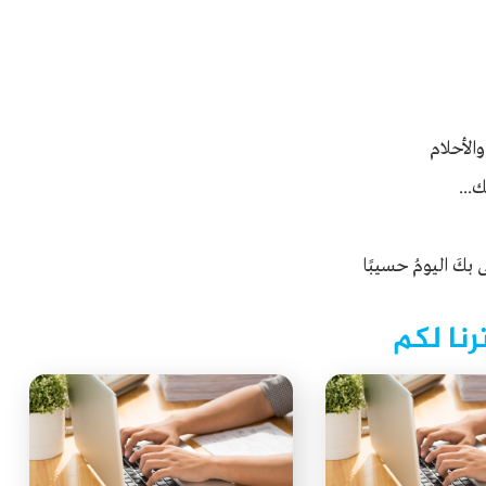
والأحلام
ك...
 بكَ اليومُ حسيبًا
رنا لكم