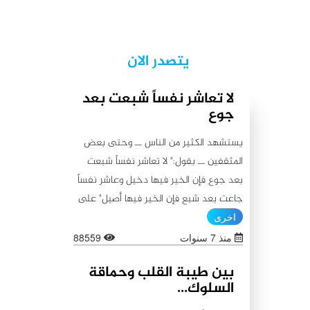
يتصدر الان
لا تعاشر نفساً شبعت بعد
جوع
يستشهد الكثير من الناس ــ وحتى بعض
المثقفين ــ بقول:" لا تعاشر نفساً شبعت
بعد جوع فإن الخير فيها دخيل وعاشر نفساً
جاعت بعد شبع فإن الخير فيها أصيل" على
أنه من أقوال أمير المؤمنين علي (عليه
اخرى
السلام)، كما يستشهدون أيضاً بقولٍ آخر
منذ 7 سنوات
88559
ينسبونه إليه (عليه السلام) لا يبعد عن
بين طيبة القلب وحماقة
الأول من حيث المعنى:"اطلبوا الخير من
السلوك...
بطون شبعت ثم جاعت لأن الخير فيها باق،