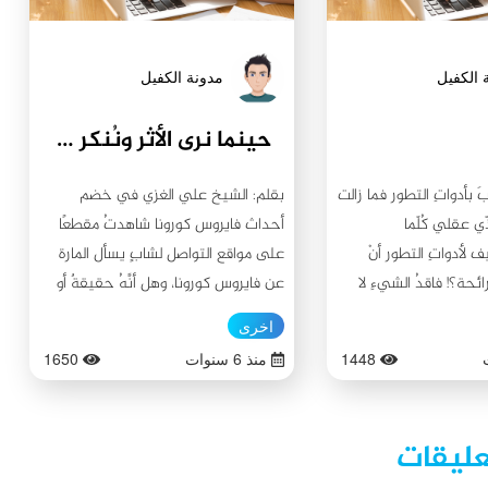
 الكفيل
مدونة الكفيل
حينما نرى الأثر ونُنكر العين
َ بأدواتِ التطور فما زالت
بقلم: الشيخ علي الغزي في خضم
ذّي عقلي كُلّما
أحداث فايروس كورونا شاهدتُ مقطعًا
 لأدواتِ التطور أنْ
على مواقع التواصل لشابٍ يسأل المارة
حة؟! فاقدُ الشيءِ لا
عن فايروس كورونا، وهل أنَّهُ حقيقةٌ أو
كذب؟ وقد أحضر معه شخصًا يمثل دورًا،
اخرى
وأنَّهُ كان في الحجر الصحيّ لمصابي
1448
منذ 6 سنوات
1650
كورونا. واللافت للنظر : أنَّ أغلب من
سألهم عن الفايروس، وأنَّهُ حقيقةٌ أو
كذب؟ قد أجابوا بأنَّهُ كذب لا واقع له،
عليقات
وقد عطلّوا أعمال النَّاس بسببه، واستدلوا