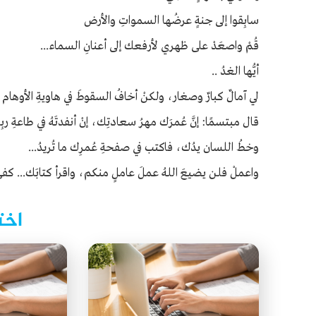
سابِقوا إلى جنةٍ عرضُها السمواتِ والأرض
قُمْ واصعَدْ على ظهري لأرفعك إلى أعنانِ السماء...
أيُّها الغدُ ..
لي آمالٌ كبارٌ وصغار، ولكنْ أخافُ السقوطَ في هاويةِ الأوهام 
قال مبتسمًا: إنَّ عُمرَك مهرُ سعادتِك، إنْ أنفدتَهُ في طاعةِ ربِ
وخطُ اللسان يدُك، فاكتب في صفحةِ عُمرِك ما تُريدُ...
واعملْ فلن يضيعَ اللهُ عملَ عاملٍ منكم، واقرأ كتابَك... كفى
اخت