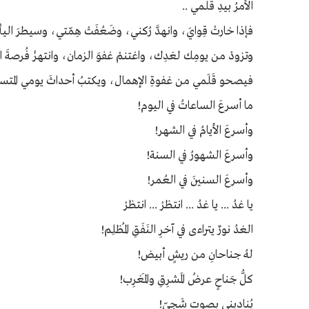
الأمرُ بيدِ قلمي ..
فإذا خارتْ قِوايَ، وانهدَّ رُكني، وضَعُفَتْ هِمّتي، وسيطرَ ا
وتزودْ من يومِك لغدِك، واغتنمْ غفوَ الزمان، وانتهزْ فُرصةَ ال
فيصحو قَلَمي من غفوةِ الإهمال، ويكتبُ أحداثَ يومي المتسا
ما أسرعَ الساعاتُ في اليوم!
وأسرعَ الأيامُ في الشهر!
وأسرعَ الشهورُ في السنة!
وأسرعَ السنينَ في العُمر!
يا غدُ ... يا غدُ ... انتظرْ ... انتظرْ
الغدُ نورٌ يتراءى في آخرِ النَفَقِ المُظلِم!
لهُ جناحانِ من ريشٍ أبيض!
كلُّ جَناحٍ عرضُ الَمشرِقِ والمَغرِب!
يُناديني بصوتٍ شَجيّ!