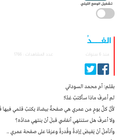
تشغيل الوضع الليلي
الغـــدُ
منذ 6 سنوات
عدد المشاهدات : 1766
بقلم: أم محمد السوداني
لم أعرفْ ماذا سأكتبُ غدًا!
لأنَّ كلَّ يومٍ من عمري هي صفحةٌ بيضاءُ يكتبُ قلمي فيها قَ
ولا أعرفُ هل ستنتهي أنفاسي قبلَ أنْ ينتهي مدادُه؟
وأتأملُ أنْ يَفيضَ إرادةً وقُدرةً وعزمًا على صفحة عمري ..