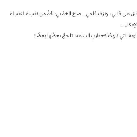
ليأسُ على قلبي، ونزفَ قلمي .. صاحَ الغدُ بي: خُذْ من نفسِكَ لنفسِكَ
إمكان ..
رعة التي تلهثُ كعقاربِ الساعة، تلحقُ بعضُها بعضًا!