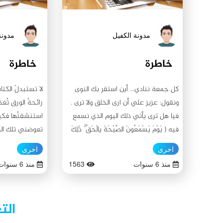
مدونة الكفيل
مدونة
خاطرة
خاطرة
كل جمعة ننادي... أين استقر بك النوى
لا تستبدلْ الكتاب
ونقول: عزيز علي أن ارى الخلق ولا ترى .
رائحةُ الورقِ تُغ
فيا هل ترى يأتي ذلك اليوم الذي نسمع
استنشقتُها فكيف
فيه ( يَوْمَ يَسْمَعُونَ الصَّيْحَةَ بِالْحَقِّ ۚ ذَٰلِكَ
تعوضني تلك الرائ
يَوْمُ الْخُرُوجِ) فقد ضاقت الأرض علينا بما
يُعطيه.
اخرى
اخرى
رحبت متى تكتحل أعيننا بطلتك البهية
منذ 6 سنوات
1563
منذ 6 سنوات
يا ابن السادة المطهرين . إن كنا لا
نستحق النظر اليك فهناك من مواليك من
يستحقون.
الت