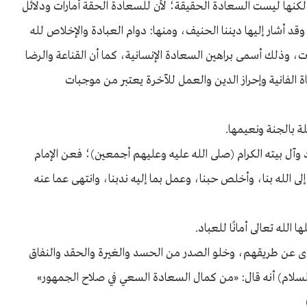
كنها ليست السعادة الحقيقة؛ لأن للسعادة الحقة أَمارات ودلائل
 أشار إليها ديننا الحنيف، ومنها: دوام العبادة والإخلاص لله
كيات، وذلك أسمى براهين السعادة الإنسانية، كما أن القناعة والرضا
اة الفانية وإحراز الدين والعمل للآخرة يعتبر من موجبات
ثلة بالجنة ونعيمها.
آل بيته الكرام (صلى الله عليه وعليهم أجمعين)؛ فعن الإمام
 الله بنا، وأخلص حبنا، وعمل بما إليه ندبنا، وانتهى عما عنه
 الله تعالى أمانًا للعباد.
أذى عن طريقهم، وخلو الصدر من الحسد والغيرة والحقد والنفاق
السلام) أنه قال: «من كمال السعادة السعي في صلاح الجمهور»