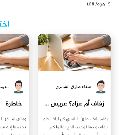
5- هود/ 108
اخت
شفاء طارق الشمري
مدونة
زفاف أم عزاء؟ عريس أم شهيد؟
خاطرة
بقلم: شفاء طارق الشمري كل ليلة تحلم
ومتى لم تفز يا 
بزفاف ولدها الوحيد، الذي لطالما كبر
بختامها إنك فزت