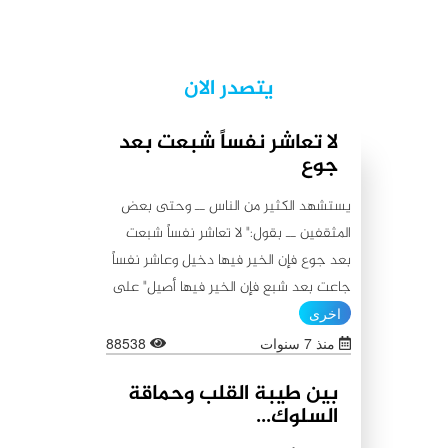
يتصدر الان
لا تعاشر نفساً شبعت بعد
جوع
يستشهد الكثير من الناس ــ وحتى بعض
المثقفين ــ بقول:" لا تعاشر نفساً شبعت
بعد جوع فإن الخير فيها دخيل وعاشر نفساً
جاعت بعد شبع فإن الخير فيها أصيل" على
أنه من أقوال أمير المؤمنين علي (عليه
اخرى
السلام)، كما يستشهدون أيضاً بقولٍ آخر
منذ 7 سنوات
88538
ينسبونه إليه (عليه السلام) لا يبعد عن
بين طيبة القلب وحماقة
الأول من حيث المعنى:"اطلبوا الخير من
السلوك...
بطون شبعت ثم جاعت لأن الخير فيها باق،