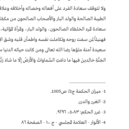
ولا تتوقف سعادة الفرد على أفعاله وخصاله وأخلاقه وعلا
الطيبة الصالحة والولد البار والأصحاب الصالحون من مكمّ
سعادة المرء الخلطاء الصالحون، والولد البار، والمرأة المؤاتية،
فهنيئاً لمن سمَت روحه وتكاملت نفسه واطمأن قلبه وشق الإ
سعيدة آمنة ملؤها رضا الله تعالى ومن كانت حياته الدنيا سعيدة ب
الجَنَّةِ خالِدينَ فيها ما دامَتِ السَّماواتُ وَالأَرضُ إِلّا ما شاءَ رَبُّ
______________
1- ميزان الحكمة ج2/ ص1305.
2- الغرر والدرر.
3- غرر الحكم: ٥٠٨٣، ٩٢٩٦.
4- الأنوار - العلامة المجلسي - ج ١٠٠ - الصفحة ٨٦