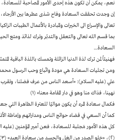
نعم، يمكن أن تكون هذه إحدى الأمور المصاحبة للسعادة، ل
إن وجدت تحققت السعادة وفاح شذى عطرها بين الأرجاء، وقد
تعالى والإسراع الى الخيرات والمبادرة بالأعمال الطيبات الزا
بما قسم الله تعالى والتعقل والتدبّر وترك لذائذ ومتع الحي
السعادة...
فهنيئاً لمن ترك لذة الدنيا الزائلة وتمسك باللذة الباقية المتم
ومن تجليات السعادة هي مودة واتّباع وحب الرسول محمد و
علي (عليه السلام): «أسعد الناس من عرف فضلنا، وتقرب إلى
نهينا، فذاك منا وهو في دار المقامة معنا» (١)
فكمال سعادة المرء أن يكون مواليًا للعترة الطاهرة التي جعلها
كما أن السعي في قضاء حوائج الناس ومداراتهم وإماطة ال
كل هذه الأمور مَجلبة للسعادة، فعن أمير المؤمنين (عليه 
(٢)، «خلو الصدر من الغل والحسد من سعادة العبد» (٣)