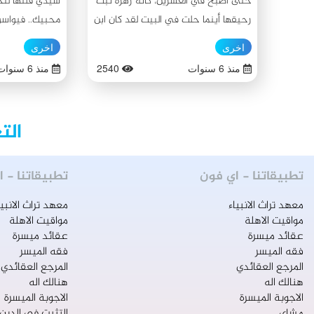
حتى أصبح في العشرين، كأنه زهرة تبث
سيدي قلتها لت
رحيقها أينما حلت في البيت لقد كان ابن
محبيك.. فيواسو
العشرين لكن لهيبته فكأنه ابن الأربعين،
تعالى لك من الن
اخرى
اخرى
وعقله في الخمسين، وحكمته من
أن الثبات على 
منذ 6 سنوات
2540
منذ 6 سنوات
الستين، لقد كان مختلفاً عن أقرانه حتى
والرغبة بل يلاز
في كلماته التي ينتقيها. وفي يوم ارتفع
عنه إلا بموته.
فيه صوت المرجعية وهي تنادي بالجهاد
الت
الكفائي لم يكن ممن يهابون الموت... لقد
كان في قلبه حب للعروج نحو السماء،
لقد كان قلبه ينتظر الناطق لينطق
تطبيقاتنا - اي فون
تطبيقاتنا - ا
بالجهاد الكفائي، كان يجلس في أول
معهد تراث الانبياء
معهد تراث الانبيا
صف من صفوف صلاة الجمعة وهو
مواقيت الاهلة
مواقيت الاهلة
متلهف لسماع كلمات الخطبة... الجميع
عقائد ميسرة
عقائد ميسرة
يبحث عن حلول للأزمة إلّا هو يبحث عن
فقه الميسر
فقه الميسر
دواء لروحه المحلّقة في سماء الآخرة. ما
المرجع العقائدي
المرجع العقائدي
هنالك اله
هنالك اله
أن نطق الخطيب بالجهاد الكفائي حتى
الاجوبة الميسرة
الاجوبة الميسرة
سقطت الدموع من عينية الرماديتين
مشاي
التثبت في الدين