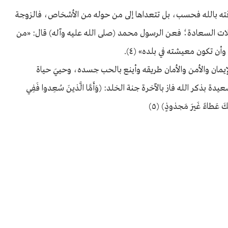
قته بالله فحسب، بل تتعداها إلى من حوله من الأشخاص، فالزوجة
لات السعادة؛ فعن الرسول محمد (صلى الله عليه وآله) قال: «من
 وأن تكون معيشته في بلده» (٤).
يمان والأمن والأمان طريقه وأينع بالحب جسده، وحييَ حياة
ذكر الله فاز بالآخرة جنة الخلد: (وَأَمَّا الَّذينَ سُعِدوا فَفِي
كَ عَطاءً غَيرَ مَجذوذٍ) (٥)