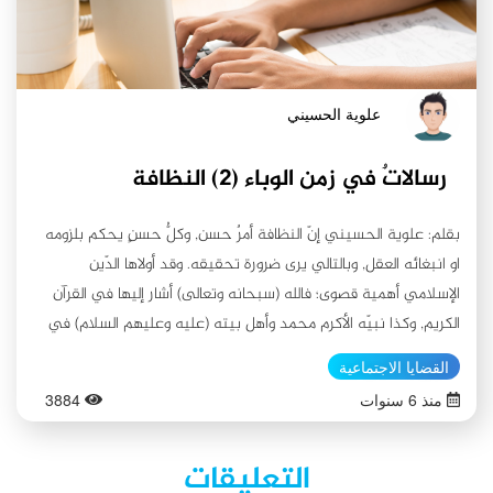
علوية الحسيني
رسالاتٌ في زمن الوباء (٢) النظافة
بقلم: علوية الحسيني إنّ النظافة أمرٌ حسن, وكلُّ حسنٍ يحكم بلزومه
او انبغائه العقل, وبالتالي يرى ضرورة تحقيقه. وقد أولاها الدّين
الإسلامي أهمية قصوى؛ فالله (سبحانه وتعالى) أشار إليها في القرآن
الكريم, وكذا نبيّه الأكرم محمد وأهل بيته (عليه وعليهم السلام) في
رواياتهم. فالمسلمون يتصفون بالنظافة في كلِّ حالٍ امتثالاً لما جاء في
القضايا الاجتماعية
كتابهم وموروثهم الروائي. النَّظافةُ لغةً: هي "النَّقاوة. والنَّظَافَة: مَصْدَرُ
منذ 6 سنوات
3884
التَّنْظِيف وَالْفِعْلُ اللَّازِمُ مِنْهُ نَظُفَ الشيءُ، بِالضَّمِّ، نَظَافَة، فَهُوَ نَظِيف:
حَسُن وبَهُوَ. ونَظَّفَه يُنَظِّفُه تَنْظِيفاً أَي نَقَّاهُ"(1). ونظرًا لأهمية النظافة
التعليقات
في الدّين الإسلامي على كلّ حالٍ عمومًا, وفي زمن الوباء هذا خصوصًا,