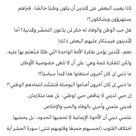
لماذا يعيب البعض على المتدين أن يكون وطنيًا خالصًا، فنراهم
يستهزؤون ويشككون؟!
هل حب الوطن والوفاء له حكر لمن يدّعون التحضّر والمدنية؟ أما
المُتدينون فيستكثر عليهم البعض ذلك!
نعم، المُتدين يؤمن بفكرة الأمة الواحدة التي طالما شنّعتم بها عليه،
ولكن للفكرة تتمة وهي: على أن لا تلغى خصوصية الأوطان.
ما ذنبي إن كان آخرون استغلوا هذا المبدأ سياسيًا؟!
ما ذنبي إن كان آخرون أضاعوا البوصلة فَتشتّت انتماءهم الوطني؟!
إن حبي لديني لا يناقض حبي لوطني، بل هما متلازمان..
فَديني علمني وأمرني بالوفاء والحب والإخلاص.
علمني ديني أن الأخوة الإيمانية لا تحجبها الحدود، بل يحجبها
اختلاف القلوب (تحسبهم جميعًا وقلوبهم شتى) سورة الحشر آية