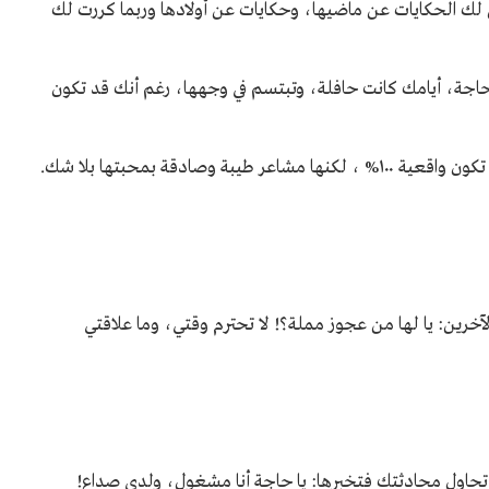
ص لك الحكايات عن ماضيها، وحكايات عن أولادها وربما كررت لك
حاجة، أيامك كانت حافلة، وتبتسم في وجهها، رغم أنك قد تكون
صادقة بمحبتها بلا شك.
لآخرين: يا لها من عجوز مملة؟! لا تحترم وقتي، وما علاقتي
حاول محادثتك فتخبرها: يا حاجة أنا مشغول، ولدي صداع!