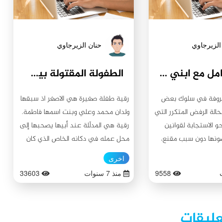
الزيرجاوي
حنان الزيرجاوي
كيف أتعامل مع ابني إذا كان كثير العناد؟
الطفولة المقتولة بين الماضي والحاضر
معروفة في سلوك بعض
رقية طفلة صغيرة هي الاصغر اذ سبقها
حالة الرفض المتكرر التي
ولدان محمد وعلي وبنت اسمها فاطمة.
و الاستجابة لقوانين
رقية هي المدلّلة عند أبيها يصحبها إلى
ضونها دون سبب مقنع،
محل عمله في دكانه الخاص الذي كان
إصرار والمجادلة
يعمل به. كانت كثيرا ما تشاكس الزبائن
اخرى
 التراجع حتى عندما
بخفة دمها وقد احب الكثيرون دلالها
9558
منذ 7 سنوات
33603
إكراه أو الضغط من قبل
ومشاكستها. بل لعل البعض أخذ يشتاق
دث لفترة وجيزة أو مرحلة
لتلك اللمحات الجميلة التي تصدر منها
عتبر من الخصائص
فيأتي الى دكان أبيها ليرى رقية
عليقات
مرحلة المبكرة من عمر
ويداعبها ويخرج. بل اصبحت واسطة