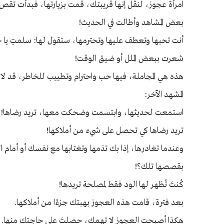
امرأة عجوز، لنقُل إنها قريبتك، قمت بزيارتها، فبدأت تق
بعض المشاهد وأطالت في الحديث!
أنت تحبها وتعطف عليها وتحترمها، ستقول لها: سلمتِ يا 
شعرت ببعض الملل أو ضيق الوقت!
هذه هي المجاملة، فيها حب واحترام وتطييب للخاطر، قد لا تكون واقعية ١٠٠% ، لكنها مشاعر طيبة و
المشهد الآخر:
استمعت لحديثها، وابتسمت وضحكت معها، تريد رضاها!
تريد رضاها كي تحصل على شيء من أملاكها!
وعندما تغادرها، إذا بك تذمها وتغتابها مع نفسك أو أمام ا
بقصصها تلك؟!
كُنتَ تُظهر لها الود فقط لمصلحة تريدها!
بعد فترة، قامت هذه العجوز بهبتك جزءًا من أملاكها.
هكذا أصبحت العجوز لا تهمك، حصلتَ على حاجتك منها. ت