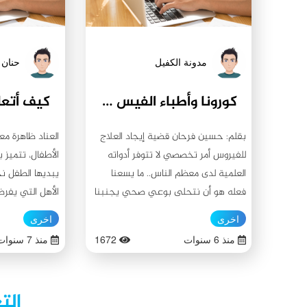
مدونة الكفيل
حنان 
كورونا وأطباء الفيس بوك
بقلم: حسين فرحان قضية إيجاد العلاج
العناد ظاهرة 
للفيروس أمر تخصصي لا تتوفر أدواته
الأطفال، تتميز ب
العلمية لدى معظم الناس.. ما يسعنا
يبديها الطفل نح
فعله هو أن نتحلى بوعي صحي يجنبنا
الأهل التي يفر
مخاطر الإصابة.. قد نسمع من هنا أو
ويتميز العناد بال
اخرى
اخرى
هناك عبر مواقع التواصل أو بعض
والمماطلة وعدم
منذ 6 سنوات
1672
منذ 7 سنوات
القنوات أصواتًا تدعي اكتشافها لحلول
يتعرض الطفل لل
طبية يتم تقديمها على شكل وصفات
الأبوين، وقد يح
عشبية أو أغذية معينة أو ما شابه ذلك،
معينة ، وهنا ت
الت
لكنها في الواقع وصفات تستدعي
الطبيعية في ال