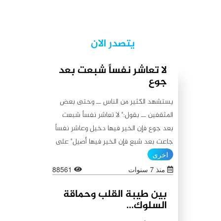
يتصدر الان
لا تعاشر نفساً شبعت بعد
جوع
يستشهد الكثير من الناس ــ وحتى بعض
المثقفين ــ بقول:" لا تعاشر نفساً شبعت
بعد جوع فإن الخير فيها دخيل وعاشر نفساً
جاعت بعد شبع فإن الخير فيها أصيل" على
أنه من أقوال أمير المؤمنين علي (عليه
اخرى
السلام)، كما يستشهدون أيضاً بقولٍ آخر
منذ 7 سنوات
88561
ينسبونه إليه (عليه السلام) لا يبعد عن
بين طيبة القلب وحماقة
الأول من حيث المعنى:"اطلبوا الخير من
السلوك...
بطون شبعت ثم جاعت لأن الخير فيها باق،