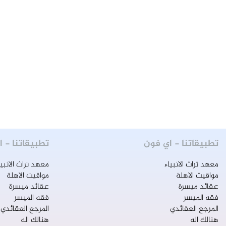
زَلنا نَسمعُ نداءَ: ألا من ناصرًا ينصُرنا. وَلَكن
هذهِ المَرة ليسَ بصوتِ الُحسَين (عليه
السلام) بل بِصَوتكَ انت! تُنادي أن: يا
شيعَتي انصُروني ألا من مجيب؟ وما زلتَ
كَذلكَ حَتى بُحَ صَوتكَ... وَنحنُ نَسمعُ ولا
نُجيب! أينَ جونٌ عنكَ؟ أينَ مُسلمٌ؟ أينَ
عابس عنكَ؟ أينَ حبيب؟ أين الحرُ؟ أينَ
بُرير؟ وَما زالَ صَوتكَ مُستَمرًا.. وَما زَلنا
نَنكثُ عهدًا بالبيعة.. "عزيزٌ عليَّ ٲَن
تُحيطَ بِكَ دُونيَ البَلْوى وَلا ينالُكَ منَّي
ضَجيجٌ وَلا شكوى".
تطبيقاتنا - اي فون
تطبيقاتنا - ا
معهد تراث الانبياء
معهد تراث الانبيا
مواقيت الاهلة
مواقيت الاهلة
عقائد ميسرة
عقائد ميسرة
فقه الميسر
فقه الميسر
المرجع العقائدي
المرجع العقائدي
هنالك اله
هنالك اله