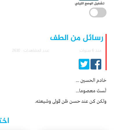
تشغيل الوضع الليلي
رسائل من الطف
منذ 6 سنوات
عدد المشاهدات : 2630
خادم الحسين ...
لَستَ معصوما...
ولكن كن عند حسن ظن المولى وشيعته.
اخت