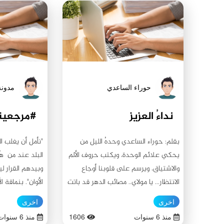
حوراء الساعدي
مدونة
نداءُ العزيز
#مرجعية
بقلم: حوراء الساعدي وحدهُ الليل من
"نأمل أن يغلب ا
يحكي علائم الوحدة، ويكتب حروف الألم
البلد عند من ه
والاشتياق، ويرسم على قلوبنا أوجاع
وبيدهم القرار لي
الانتظار... يا مولاي.. مصائب الدهر قد باتت
الأوان". بنماقة 
تفتك بنا يا صاحب زماننا، والموت بات
التفكير... هكذا 
اخرى
اخرى
يتخطف بنا من كل جانب! الألم بات يقطع
الساسة، فكيف ي
منذ 6 سنوات
1606
منذ 6 سنوات
أشلاء المرضى، والجراح قد غلبت أجساد
فتوى بقتلهم؟! 