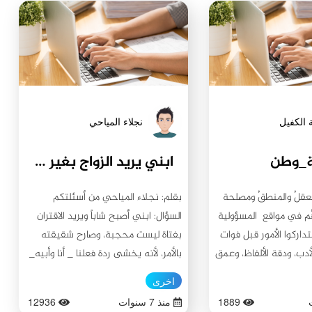
 الكفيل
نجلاء المياحي
_وطن
ابني يريد الزواج بغير محجبة!
لعقلُ والمنطقُ ومصلحة
بقلم: نجلاء المياحي من أسئلتكم السؤال: ابني أصبح شاباً ويريد الاقتران بفتاة ليست محجبة، وصارح شقيقته بالأمر، لأنه يخشى ردة فعلنا _ أنا وأبيه_ لو اطلعنا على قراره، وشقيقته طلبت منه أن يشترط على الفتاة ارتداء الحجاب، فقال: إنها لا تقبل بذلك، كما أن أهلها لا يحبون الحجاب. وقال أيضاً: إن الأمر ليس مهمًا فهناك من لا ترتدي الحجاب وهي عفيفة، وهناك من ترتدي الحجاب وليست عفيفة، فلمَ أشترطُ عليها الحجاب وأنا أعلم مدى عفتها... ساعدوني لإقناع ابني الضال هذا... الجواب: أول كلامنا سيكون معك عزيزتي الأم… عليك أن تعلمي أن الشاب الواقف أمامك لم يعد الطفل الذي ولدتيه قبل عشرين عاماً، حاولي أن تتقبلي الأمر رغم صعوبته عليكِ. كلنا نشعر أن أبناءنا مهما كبروا، فبدون إشرافنا لن يُلحقوا بأنفسهم إلا الضرر، وشفقتنا عليهم وهم صغار لا تتغير مهما تقدموا في العمر، الأمر الذي يكون في بعض الأحيان سبباً في تعاستهم في الحياة دون أن يكون قصدنا ذلك. إن الابن بعد البلوغ يشعر أنه أصبح كبيراً بما يكفي ليعرف الخطأ والصواب في كل ما يعترضه أو يقدم عليه، ولهذا يكون دائم العناد مع والديه، فكلما منعاه من شيء أصرّ على القيام به، وكل ذلك ليثبت لهم أنه كبير. وهذا واضح من خلال كلامك عنه أنه خائف من إخباركما بنيّته، وهذا الخوف مبشّر جيد ، إذ يُشير إلى أنه يحترمكما ويريد رضاكما مع إرضاء نفسه وإثبات وجوده لكما. فهو من جانب يريد أن يرضيكما، ومن جانب يريد أن يكون كبيراً يتخذ القرارات التي تخصه بنفسه، لشعوره بأنه يجب أن يستقل عنكما. قد يكون السبب في ذلك أنكما لم تعاملاه بشكل جيد في فترة المراهقة، ولم تشعراه أنه مستقل وهو لكم وزير تستشيرانه وتعتمدان عليه، كما ذكر رسول الله (صلى الله عليه واله): (دع ابنك يلعب سبع سنين، ويؤدب سبع سنين، والزمه نفسك سبع سنين فإن أفلح وإلا فلا خير فيه) (١). فجعله يلجأ للتمرد والثورة عليكما لإثبات الذات ولو بتدمير نفسه وحياته. إذن الآن عليكما أن تتعاملا معه بحذر شديد، ولا تجرحاه وتتصرفا معه كطفل بأسلوب: لا يعني لا! أنتِ -بالخصوص- عليكِ أن تكوني له صديقة محبة ومرشدة، اكسبي ثقته عبر عدم الاعتراض على كل ما يفعل، دعيه يخترْ وحده، وإن سقط أمسكي يده وساعديه على النهوض. إن ترك أبناءنا يدبرون شؤونهم بحرية تجعل ثقتهم بأنفسهم أكثر وإطاعتهم لنا أعمق، فلا بأس بأن نتقبل قراراتهم -التي نعلم بأنها خرقاء وستضرهم- إن لم يقنعوا بما نريد. نعود لسؤالك عن موضوع الزواج: أولاً: بادئ ذي بدء عليك بالإطراء على خطوته وقراره كثيراً، وأشعريه إنكِ فرحة بأنه صار رجلاً يريد أن يتزوج وأن يستقل في حياته، وإنكِ عشت لتريه عريساً و... هذا سيسعده بشكل لا يمكن أن تتصوريه، سيشعر أنه حصل على بغيته، وهي لفت نظركِ إليه وكسب تقديركِ واحترامكِ له، و كما يقال: أرضي غروره الرجولي قبل أن تأمريه. ثانياً: وهو الأهم: أن عليك الدعاء لولدكِ بالصلاح والهداية والتوفيق فلا معين ولا هادي سواه تعالى، الشارع الحنيف أكّد كثيراً على أهمية الدعاء للأبناء من قبل آبائهم ومدى تأثير الدعاء في اصلاحهم. روي عن رسول الله (صلى الله عليه وآله) أنه قال: (ثلاث دعوات لا تُرد: دعوة الوالد، ودعوة الصائم، ودعوة المسافر). فلا تقصري بالدعاء له في صلاتك وبعدها، ادعي له ما استطعتِ ليصلحه الله تعالى لكما والله تعالى لا يرد عباده الصالحين. ثم اكتبي له رسالة أو كلميه بصورة مباشرة إن كان ممن يمكنه الإصغاء لكِ فالكلام أفضل، وقولي له: ابني الحبيب يا مهجة قلبي وثمرة فؤادي، لا زلت أذكر كل اللحظات التي قضيناها معاً منذ حملت بك وحين كنت صغيراً وحتى كبرت وصرت رجلاً. حمداً لله أن عشت لأرى ابني العزيز اصبح شاباً وسيماً يملئ السمع والبصر، يمكنني أن افارقه باطمئنان لأنه صار يعتمد على نفسه ويمكنه أن يتخذ القرارات التي تكون في مصلحته. بعد أن رأيت هذا اليوم سيمكنني أن أرقد بقبري بسلام لو وافاني الموت الذي لا بد منه... هذه العبارة ستهز كيانه ومشاعره، أولادناً لا يتحملون فكرة أننا راحلون عنهم أبداً، لذا يلجؤون إلى نسيان الأمر، ذكريه به ليلين قلبه لكِ ويسمعكِ أكثر. أكملي معه التالي: جُل ما أريد أن تعلمه أنك ابني وروحي، سواء كنت كبيراً أو صغيراً مخطئاً أو مصيباً وأنا معك دوماً. ابني العزيز، الآن وقد أصبحت شاباً راشداً، اعلم أن ولايتنا عليك صارت محدودة ويمكنك أن تفعل ما تشاء شرط أن لا يكون فعلك مؤذياً لنا حتى لو كان يخصك، فأعظم الناس حقاً عليك والداك، قال (صلوات الله عليه وآله) في جوابه لأحدى المسلمات: يا رسول الله من أعظم الناس حقاً على الرجل فقال (والداه)(٢). وجاء في حديث قدسي (إني أنا الله لا إله إلّا أنا من رضي عنه والداه فأنا منه راض، ومن سخط عليه والداه فأنا عليه ساخط) (٣). أبعدك الله من عقوق الوالدين كل البعد وأرضانا عنك ما حيينا وأدعو الله أن لا أراك نادما أبداً. الآن أريد منك أن تتأمل كلامي وخذ بمشورتي، فما ندم من استشار. لقد أبلغتني شقيقتك بكلامك، وإن كنتُ أتمنى لو صارحتني أنا بالموضوع بنفسك وناقشتني فيه، لكن لا بأس، فشقيقتك لا تقل محبتها لك عني إن شاء الله تعالى. كلامك وَرَدَ فيه الكثير مما ينبغي أن نناقشه معاً. وارتأيت أن أجعل النقاش على نقاط لنفصل كل مسألة على حدة ونفهم وجهات نظر بعضنا بشكل أدق. أولاً: سأتطرق لمسألة مهمة طرحتها في كلامك، ألا وهي: (هناك الكثير من غير المحجبات وهن عفيفات والكثير من المحجبات غير عفيفات فلو تزوجت من سافرة لا يعني أنها ليست عفيفة). دعني أخبرك أن كلامك أثار استغرابي كثيراً، كيف يمكن أن تفكر بهذه الطريقة وأنتَ ما عليه من عقل وفهم؟ من قال: إن المحجبة ترتدي الحجاب لتبدو عفيفة؟! أو من قال: من خلعت حجاب رأسها ليست عفيفة؟ وهل إن من كانت عفيفة يسقط عنها وجوب الحجاب؟! وهل إن الحجاب شُرّع فقط للتمييز بين العفيفة وغير العفيفة؟ من يمكنه أن يحيط علماً بأحكام الله تعالى سواه؟ لا أظنك انجرفت مع تيار اللذين لا عقل لهم بتفسير أحكام الله تعالى وإعطاء علل لها وتصنيف عللهم أنها العلة الحقيقية متناسين أنهم لن يحيطوا بربهم وبعلمه وهو محيط بهم؟ هم مخلوقون له وهو الذي يعلمهم من علمه ما شاء ويخفي عنهم ما شاء، (وما أوتيتم من العلم إلا قليلاً.) ثم هل تظن أنه يمكننا الحكم على الناس وتصنيفهم: هذا عفيف وهذا غيره؟ مسألة الحجاب يا عزيزي أعلى من هذه الجزئيات البائسة. المحجبة تبرهن على التزامها بدينها وخضوعها لله تعالى، وأنها جاريته لا تتبع سواه ولا يخدعها بريق السراب يحسبه الضمآن ماء. ومن لا تتحجب تبرهن على تمردها على الله تعالى وجرأتها عليه وعدم رجاحة عقلها وانخداعها بتقليد الفنانين والغانيات اللعوب اللاتي كانت أرخص بضاعة يقدمْنها للبيع هي اجسادهن، فأغلبهن جاهلات خُدعْن، وعلينا أن نشفق عليهن وندعو لهن بالصلاح. فلا مجال لقياسك هذا بهذا إطلاقاً، فكما توجد عدة مرتديات الحجاب غير عفيفات توجد مثلهن وأكثر ممن لم ترتدِ الحجاب ولا تملك من الحياء حتى رسمه، وأنت أعرف الناس بهذا فلا تخادع نفسك بهذا الكلام. ثانياً: عليّ أن أبارك لك خطوتك بطلب الزواج، فهو أمر محبّب في الشريعة وإكمال نصف دين المرء، قال رسول الله (صلى الله عليه واله): (ما بُني بناءٌ في الاسلام أحب إلى الله من التزويج) بارك الله بك لسعيك لما يحب ويرضى. واعلم إن لك الحق بالزواج مستقلاً عن رأي والديك، فأنت بالغ وراشد ولو كنت غير ذلك لما أجاز لك الشرع بهذا الأمر. وإنّ حدّ طاعتك لنا كأبوين بما يحسن العشرة وبما لا يكون خلاف أمرنا النابع من شفقتنا عليك، واعلم أنك إن لم تقنع أباك بمن تريد الزواج منها، فإنك ستؤذيه، بما أن من اخترتها ليست كفوءة لك، وأن رفضه نابع من شفقته عليك فستكون آثما عند الله تعالى، أوَ تظن أن زواجاً قام على إثم وعصيان يباركه الله ويجعل بينكما مودة ورحمة لتستمرا مع بعضكما مدى الحياة؟ كلا لن يكون ذلك قال تعالى (أَفَمَنْ أَسَّسَ بُنْيَانَهُ عَلَى تَقْوَى مِنَ اللَّهِ وَرِضْوَانٍ خَيْرٌ أَمْ مَنْ أَسَّسَ بُنْيَانَهُ عَلَى شَفَا جُرُفٍ هَارٍ فَانْهَارَ بِهِ فِي نَارِ جَهَنَّمَ وَاللَّهُ لا يَهْدِي الْقَوْمَ الظَّالِمِينَ). ثالثًا: صعد رسول الله (صلى الله عليه وآله) المنبر يوماً وقال: ( أيها الناس إياكم وخضراء الدمن قيل وما خضراء الدمن؟ قال (صلى الله عليه وآله): المرأة الحسناء في منبت السوء) . هل فطنت لما يريد النبي الأكرم ولي أمر كل مؤمن أن يبين لك؟ إن الزواج مهما كان عظيماً في الشريعة فلابد أن نراعي فيه مَن نتزوج. تزوجْ، لكن اختر بعناية، فليست كل من خلقها الله تعالى أنثى صالحة لتكون زوجة. الزواج ليس شراكة مالية تنتهي بأجل محدد، أو عقد ايجار ينتهي بحلول سنة، الزواج شراكة جسدية وروحية بين إنسانين مختلفين تماماً قررا الاتحاد، فانظر مع من تريد أن تتحد معها ما بقي من حياتك. إن كلمات العقد الشرعي قد اعتبرها الله تعالى الميثاق الغليظ قال تعالى (وَكَيْفَ تَأْخُذُونَهُ وَقَدْ أَفْضَى بَعْضُكُمْ إِلَى بَعْضٍ وَأَخَذْنَ مِنكُم مِّيثَاقًا غَلِيظًا)، لأنك بهذه الكلمات ستعيش معها مدى الحياة وتنجب منها الأبناء ويستمر وجودك. فكن دقيقاً لمن تعطي الميثاق الذي ستقف عليه طويلاً بين يديه تعالى. رابعاً: اعلم بني أننا الآن نعيش في القرن الحادي والعشرين، لا تظن أن بإمكانك كأسلافك أن ترغم زوجتك على العيش كما تريده وترتضيه. فالناس أدركوا جيداً أن الله أعطى حرية الاختيار للإنسان ذكراً كان أو أنثى وليس لأحد سلطان على أحد. فزوجتك ستتصرف وتفعل وتتقيد بما تريده وتقتنع به هي، لا بما تريد أنت أن ترغمها عليه، قد تقول إني سأقنعها، حسناً، وماذا إن لم تقتنع؟ هل فكرت بهذا الأمر؟ أنا أيقنت أنك محب لها بعد قبولك الاقتران بها مع ما هي عليه من مخالفة قطعية للشريعة، ويقينك برفض أبويك لهذا الزواج، فأنت لأجل الوصال صرت مستعداً للتخلي عن كل شيء حتى رضا الله تعالى ووالديك، وأن تقع بالعصيان والذنب وتخاطر بمصير أبنائك وسمعتك بين الناس... مع أنك جعلت لقاء كل هذا ثمناً بخساً جداً، كان عليك أن تطلب عرش سليمان النبي لقاء كل هذه البضاعة التي بعتها. لكن ماذا عنها؟ فكّرْ معي، ما الذي تخلّت عنه لأجلك؟ لم تستطع أن تضحي برأي والديها وتتحجب محبة فيك واحتراماً لك، هل ستظن أن بإمكانك إقناعها بعد الزواج؟ من لا يعطيك درهمًا هل سيهديك سيارته؟ أعد هذا السؤال على نفسك مراراً: ماذا لو رفضت الحجاب ولم تقتنع برأيك كيف ستتصرف؟ تخيل الموقف وأكتب حلك لها. هل ستضربها وترغمها بالتهديد على الحجاب؟ هل تظن أن الضرب يرغم الإنسان على الطاعة كما يرغم الحيوان على الرضوخ؟ هل نسيت أن الإنسان حريص على ما مُنع، وأنه لو أراد شيئًا فلا يمكنك أن تفعل شيء سوى التفرج؟ وقوة الضرب لن تذيب قناعات الشخص وصلابة إرادته. هل تبادر للطلاق؟ هل الطلاق أمر هين يمكنك أن تجريه وقت تشاء أينما تشاء؟ وإن كان بينكما أولاد وانفصلتما، هل ستترك أبناءك يدفعون ثمن اختيارك الخاطئ بالزواج من أمهم ثم الاختيار الخاطئ بإنهاء هذا الزواج؟ حسناً، لم يبق إلّا أن تصبر مدى حياتك على العيش مع امرأة تشعر بالعار منها اجتماعياً، لأن الناس لن تحترمك وأنت لا يمكنك حتى أن تختار لك زوجة تشاطرك طريقة حياتك. زوجتك التي لا تتحجب بالتأكيد ستكون مضطراً للخروج معها إلى أماكن والسفر معها والتجوال، فهي ليست قطعة أثاث في منزلك يمكنك ان تخبئها، هل ستتحمل نظرات اصدقائك لساقيها وجسدها الذي تكسيه ألوان الثياب لا الثياب؟ ولو تجرأ أحد على التحرش بها بحجة -المجاملة- هل ستتحمل الأمر وتعتبر قوله لها: لم أر أروع منكِ وأكثر رشاقة وأجمل شعر... مجاملات لا تخفي وراءها الانتقاص منك لأنك لا تستحق الاحترام لمسايرتك امرأة ليست من شأنك؟! ناهيك عن عذابك النفسي وتوقك لزوجة تكون كما تحب تفتخر بها أمام الناس، تخرج معها لكل مكان دون أن تُحرج من ملابسها وتقليدها الأعمى لملابس المغنيات والفنانات الرخيصات. زوجة يؤلمك غيابها ويسرك حضورها، تتوق لوجودها دوماً، حتى حين نموت لا تشعر معها بأنك اصبحت وحيداً بعد عائلتك، تبقى بجانبك دوماً تعمل المستحيل لأجلك . ابني، الزوجة أمك حين تحتاج الحنان، وأختك حين تحتاج اللطف والث
ُم في مواقع المسؤولية
تداركوا الأمور قبل فوات
الأدب، ودقة الألفاظ، وعمق
نبّهت المرجعية الدينية
اخرى
ريدها البعض أن تصدر
1889
منذ 7 سنوات
12936
ماتطلبونه ليس نهجًا