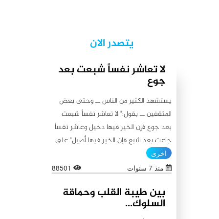
يتصدر الان
لا تعاشر نفساً شبعت بعد
جوع
يستشهد الكثير من الناس ــ وحتى بعض
المثقفين ــ بقول:" لا تعاشر نفساً شبعت
بعد جوع فإن الخير فيها دخيل وعاشر نفساً
جاعت بعد شبع فإن الخير فيها أصيل" على
أنه من أقوال أمير المؤمنين علي (عليه
اخرى
السلام)، كما يستشهدون أيضاً بقولٍ آخر
منذ 7 سنوات
88501
ينسبونه إليه (عليه السلام) لا يبعد عن
بين طيبة القلب وحماقة
الأول من حيث المعنى:"اطلبوا الخير من
السلوك...
بطون شبعت ثم جاعت لأن الخير فيها باق،