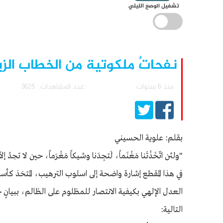
تشغيل الوضع الليلي
نفحاتٌ ملكوتية من الخطاب الزين
منذ 6 سنوات
عدد المشاهدات : 3625
بقلم: علوية الحسيني
"ولئن اتّخَذْتَنا مَغْنَماً، لَتجِدَنا وشيكاً مَغْرَماً، حين لا تجدُ إلا
في هذا المقطع إشارة واضحة إلى اسلوب الترهيب، المتخذ كأس
العدل الإلهي بكيفية الانتصار للمظلوم على الظالم، ببيان
التالية: