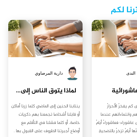
رنا لكم
الندى
دارية المرصاوي
اشورائية
لماذا يتوق الناس إلى الماضي؟
 كم يفخرُ الأحرارُ
ينتابنا الحنين إلى الماضي كلما زرنا أماكن
م وانتماءاتهم عندما
أو قابلنا أشخاصا تجمعنا بهم ذكريات
عاشوراء؛ فعاشوراءُ أيامُ
خاصة، أو كلما فشلنا في التأقلم مع
نّها أيامٌ تزخرُ بالتضحيةِ
أوضاع أجبرتنا الظروف على القبول بها .