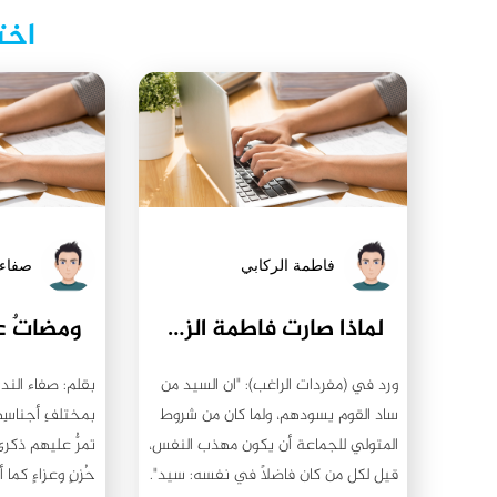
اخت
فاطمة الركابي
صفاء 
لماذا صارت فاطمة الزهراء (عليها السلام) هي سيدة النساء؟
ومضاتٌ ع
ورد في (مفردات الراغب): "ان السيد من
بقلم: صفاء الندى
ساد القوم يسودهم، ولما كان من شروط
بمختلفِ أجناسِه
المتولي للجماعة أن يكون مهذب النفس،
تمرُّ عليهم ذكرى 
قيل لكل من كان فاضلاً في نفسه: سيد".
حُزنٍ وعزاءٍ كما أ