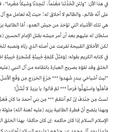
في هذا الآن: "ولئن اتّخَذْتَنا مَغْنَماً، لَتجِدَنّا وشيكاً مَغ
على أنّه ظالم، والظالم لا أخلاق له؛ حيث إنّه تعامل مع آ
هي تلك الأشياء التي تؤخذ من جيش العدو، أمّا الطاغية يزيد
سلطان له عليهم بعد أن أمر جيشه بقتل الإمام الحسين (عل
لكن الأخلاق القبيحة تفرعت عن أصله الذي ربّاه ونصبه للخلا
الخلق وقد تفوّه بصريح العبارة بانتقامه من آل النبي (عليه
"ليتَ أشياخي ببـدرٍ شَهِـدوا *** جَزَعَ الخزرجِ مِن وَقْعِ الأسَلْ
فأهَلَّـوا واستَهـلُّـوا فَرَحـاً *** ثمّ قالـوا: يا يزيـدُ لا تُشَلّْ!
لستُ مِن خِنْدَفَ إنْ لم أنتقـمْ *** مِن بني أحمدَ ما كان فَعَـلْ
وبهذا يتضح أنّ فطرة الطاغية يزيد (عليه لعنة الله) ملوث
الإسلام السلام إذا كان حاكمه -إن كان حاكمًا- بهذا الخلق ال
ولهذا روى آل محمد عن جدّهم (عليهم السلام) أحاديث كثيرة 