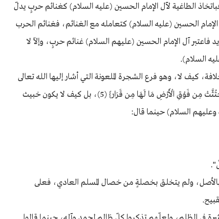
ْرما"، فباتخاذ الطاغية لآل الإمام الحسين (عليه السلام) كغنائم حربٍ يدلّ
ل الإمام الحسين (عليه السلام) كتعامله مع الغنائم، فغنائم الحرب
 فاعتبر آل الإمام الحسين (عليهم السلام) غنائم حربٍ، وإلاّ لا
يه السلام).
فة، كيف لا، وهو فرع الشجرة الملعونة التي أشار إليها الله تعالى
في كتابه الكريم بقوله: {وَمَثَلُ كَلِمَةٍ خَبِيثَةٍ كَشَجَرَةٍ خَبِيثَةٍ اجْتُثَّتْ مِن فَوْقِ الْأَرْضِ مَا لَهَا مِن قَرَار} (5)، بل كيف لا يكون خبيث
 وعليهم السلام) حينما قال:
".
ة بالأصل، ولم يتخلق بخصلةٍ من خصال المسلم العادي، فعلى
قبيح.
في الظلم، ولعلّهم تذكروا كلّ ظالمٍ لمحمدٍ وآله، حينما قالوا