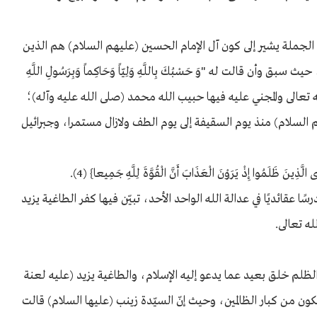
 الجملة يشير إلى كون آل الإمام الحسين (عليهم السلام) هم الذين
وأن قالت له "وَ حَسْبُكَ بِاللَّهِ وَلِيّاً وَحَاكِماً وَبِرَسُولِ اللَّهِ
ا الله تعالى والمجني عليه فيها حبيب الله محمد (صلى الله عليه وآله)؛
هم السلام) منذ يوم السقيفة إلى يوم الطف ولازال مستمرا، وجبرائيل
ُوا إِذْ يَرَوْنَ الْعَذَابَ أَنَّ الْقُوَّةَ لِلَّهِ جَمِيعا} (4).
ا عقائديًا في عدالة الله الواحد الأحد، تبيّن فيها كفر الطاغية يزيد
ه تعالى.
لظلم خلق بعيد عما يدعو إليه الإسلام، والطاغية يزيد (عليه لعنة
ون من كبار الظالمين، وحيث إنّ السيّدة زينب (عليها السلام) قالت