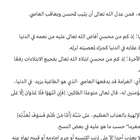
عنه، فمن عدل الله تعالى أن يثيب المحسن ويعاقب العاصي.
ا؛ إذ كم من محسنٍ أفاض الله تعالى عليه من نعمه في الدنيا
ابه في الدنيا كجزاء لمعصيته لربّه.
آخرة؛ إذ كم من محسنٍ ابتلاه الله تعالى بفجيع الابتلاءات رفعًا
.
ي: الغرامة قد يدفعها العاصي -الذي هو الطاغية يزيد- في الدنيا،
قال تعالى متوعدًا الظالمين: {فَإِنِ انْتَهَوْا فَلَا عُدْوَانَ إِلَّا عَلَى
لعذاب العظيم، على سُنّة {أَمَّا مَنْ ظَلَمَ فَسَوْفَ نُعَذِّبُه}
ا يعذب أحدا إلاّ على ذنب اكتسبه أو جرم اجترمه أو قبيح نهاه عنه