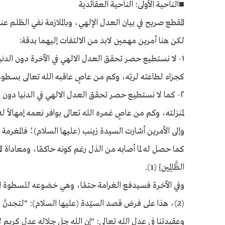
■الناحية الأولى: الناحية العقائدية
المقطع صريح في بيان العدل الإلهي، وبالملازمة نفي الظلم 
لكن هنا أمرين مهمين لابد من الالتفات إليهما بدقة:
١- لا نستطيع حصر تحقق العدل الالهي في الآخرة دون الدني
كجزاء لطاعته لربّه، وكم من عاصٍ عاقبه الله تعالى بسطوة عق
٢- كما لا نستطيع حصر تحقق العدل الالهي في الدنيا دون ال
لمنزلته، وكم من عاصٍ غمره الله تعالى بوافر نعمه إمهالاً له
وإلى الأمرين أشارت السيدة زينب (عليها السلام)؛ فالمغرمة أ
كما حصل له لما أصابه من الذل رغم كونه حاكمًا، ومعاداة المؤمنين له، 
الظَّالِمِين} (1).
وفي الآخرة فسيدفع الغرامة حتمًا، وهي خضوعه للسطوة الإلهية با
(2)، هذا على فرض قصد السيّدة (عليها السلام): "لتجدنَّ مغرما" حسب ما هو عليه في بعض النسخ.
وعقيدتنا في عدل الله تعالى: "إن الله جل جلاله عدل كريم ل