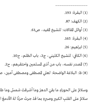
_______________
(1) البقرة: 193.
(2) الكهف: 87.
(3) أوائل المقالات: للشيخ المفيد، ص61.
(4) البقرة: 165.
(5) ابراهيم: 26.
(6) الكافي: للشيخ الكليني، ج2، باب الظلم، ح10.
(7) المصدر نفسه، باب من آذى المسلمين واحتقرهم، ح2.
(8) ظ: البلاغة الواضحة: لعلي المصطفى ومصطفى أمين، ص219.
وسلامٌ على الحوراءِ ما بقيَ الدهرُ وما أشرقتْ شمسٌ وما طلعَ
سلامٌ عـلى القلبِ الكبيرِ وصبرِهِ بما قدْ جرتْ حزنًا لهُ الأدمعُ ا