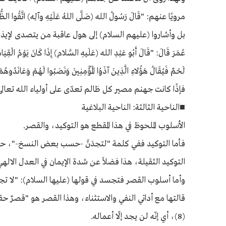
مرويًا عنهم: "قَالَ رَسُولُ الله (صَلَّى اللهُ عَلَيْهِ وآلِه) اتَّقُوا الظُّلْمَ فَ
بل وأشاروا (عليهم السلام) إلى هول عاقبة من يتصدى لإيذاء أولي
عُمَرَ قَالَ: "قَالَ أَبُو عَبْدِ الله (عَلَيهِ السَّلام) إِذَا كَانَ يَوْمُ الْقِيَ
لَحْمٌ فَيُقَالُ هَؤُلاءِ الَّذِينَ آذَوُا الْمُؤْمِنِينَ وَنَصَبُوا لَهُمْ وَعَانَدُوهُمْ 
فإذًا كانت جهنم مصير كل ظالم تعدّى على أولياء الله تعال
■الناحية الثالثة: الناحية البلاغية
الأسلوب الملحوظ في هذا المقطع هو التوكيد، والقصر.
فأما التوكيد ففي كلمة "لتجدَنَّ -حسب بعض النسخ-"، حيث
التوكيد الثقيلة، هذا فضلاً عن شدة الإيمان في العدل الال
وأما أسلوب القصر فتجسد في قولها (عليها السلام): "لا تجد
قالتها مع أداتي النفي والاستثناء، وهذا القصر هو "قصرٌ حق
(8)، أي إنّه لن يجد إلّا أعماله.