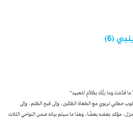
بي (٦)
ّ ما قدَّمْتَ وما ربُّكَ بظَلاّمٍ للعبيد"
لوب خطابي تربوي مع الطغاة الظالمين، وإلى قبح الظلم، وإلى
ٍ جزل، مؤكد بعضه بعضًا، وهذا ما سيتم بيانه ضمن النواحي الثلاث