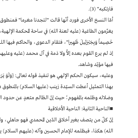
فارتكبه" (3).
أمّا النسخ الأخرى فورد أنّها قالت "لتجدنا مغرما" فمنطوق
يغرِّمون الطاغية (عليه لعنة الله) في ساحة المحكمة الإلهية، حيث سبق 
خَصِيماً وَبِجَبْرَئِيلَ ظَهِيرا"، فتقام الدعوى، والحاكم فيه
إذ لم يرع القوم بعده إلاًّ ولا ذمة في آل محمد (عليه وعلي
فيها مؤيّد وشاهد.
وعليه، سيكون الحكم الإلهي هو تنفيذ قوله تعالى: {وَلَوْ يَرَى الَّذِينَ ظَلَم
بهذا التمثيل أعطت السيّدة زينب (عليها السلام) بالمنطوق درسً
وضلاله وظلمه بالمفهوم؛ حيث إنّ الظالم متعدٍ عن حدود الل
■الناحية الثانية: الناحية الأخلاقية
إنّ كلّ من يتصف بغير أخلاق الدّين المحمدي فهو جاهلي، وا
الله) هكذا، فبظلمه للإمام الحسين وآله (عليهم السلام) يك