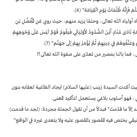
إِنَّهُ ظُلُمَاتُ يَوْمِ الْقِيَامَة" (6).
اء الله تعالى، وحتمًا يزيد منهم، حيث روي عَنِ الْمُفَضَّلِ بْنِ
امَةِ نَادَى مُنَادٍ أَيْنَ الصُّدُودُ لأوْلِيَائِي فَيَقُومُ قَوْمٌ لَيْسَ عَلَى وُجُوهِهِمْ
وَعَنَّفُوهُمْ فِي دِينِهِمْ ثُمَّ يُؤْمَرُ بِهِمْ إِلَى جَهَنَّم" (7).
ى، فما بالنا بمصير من تعدّى على صفوة الله تعالى؟!
 أكدت السيدة زينب (عليها السلام) ايجاد الطاغية لعقابه بنون
هي، فهو أسلوب بلاغي يستعمل لتأكيد المعنى.
 إلاّ ما قدّمتَ" فبدلاً من أن تقول الجملة مجردة: (تجد ما قدمت)
يقي يختص فيه المقصور بالمقصور عليه ولا يتعدى غيره في الواقع"