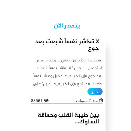
يتصدر الان
لا تعاشر نفساً شبعت بعد
جوع
يستشهد الكثير من الناس ــ وحتى بعض
المثقفين ــ بقول:" لا تعاشر نفساً شبعت
بعد جوع فإن الخير فيها دخيل وعاشر نفساً
جاعت بعد شبع فإن الخير فيها أصيل" على
أنه من أقوال أمير المؤمنين علي (عليه
اخرى
السلام)، كما يستشهدون أيضاً بقولٍ آخر
منذ 7 سنوات
88561
ينسبونه إليه (عليه السلام) لا يبعد عن
بين طيبة القلب وحماقة
الأول من حيث المعنى:"اطلبوا الخير من
السلوك...
بطون شبعت ثم جاعت لأن الخير فيها باق،