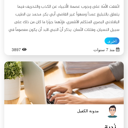
اتّفقت الاُمّة على وجوب عصمة الأنبياء عن الكذب والتحريف فيما
يتعلق بالتبليغ عمداً وسهواً غير القاضي أبي بكر، محمد بن الطيب
الباقلاني البصري المتكلم الاَشعري، فإنّهما جوّزا ما كان من ذلك على
سبيل النسيان، وفلتات اللّسان. يذكر أنّ النبي لابد أن يكون معصوماً في
مقام التبليغ, والعصمة في هذا المقام لها ارتباط وثيق بالعصمة في
اخرى
المقامين السابقين (تلقي الرسالة, وتطبيق الرسالة)؛ لقيام الدليل
منذ 7 سنوات
3897
القطعي النقلي والقطعي على ذلك, وهذا ما سيتم بيانه في المطلب
الأول. وعليه سيتم تناول موضوع العصمة في مقام التبليغ ضمن
المطلبين التاليين. المطلب الأول: رأي الشيعة الإمامية في عصمة النبي
في مقام تبليغ الرسالة الإلهية اتفق الإمامية على ضرورة ذلك، ويمكن
بيان دليل رأيهم من خلال: الفرع الأول: الدليل العقلي لو لم يكن النبي
معصوماً في تبليغ معالم الدّين للزم عدم الوثوق به وعدم الالتفاف
حوله, وبالتالي نفي التصديق به, فينتفي الغرض من بعثته وهو
الهداية. فالتالي باطل والمقدم مثله في البطلان. بيان الملازمة: لو رأى
مدونة الكفيل
الناس نبياً يبلغ أحكام الدّين بصورة خاطئة, فإنّهم لا يثقون به
مستقبلاً؛ لاحتمالية تكرار خطئه, وعدم وثوقهم به يوجب نفرتهم عنه
نُدبة