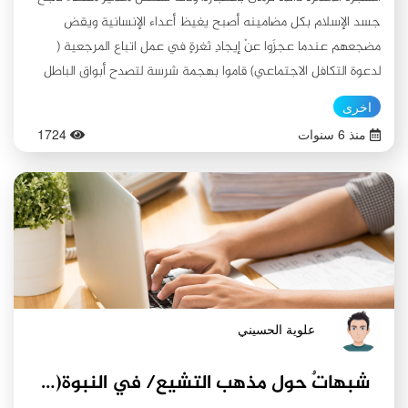
جسد الإسلام بكل مضامينه أصبح يغيظ أعداء الإنسانية ويقض
مضجعهم عندما عجزَوا عنْ إيجادِ ثغرةٍ في عمل اتباع المرجعية (
لدعوة التكافل الاجتماعي) قاموا بهجمة شرسة لتصدح أبواق الباطل
إلى وصف عملهم بأنهُ (رياء).. بجهلهم لا يعلمون أن النقد دلالة على
اخرى
النجاح (وكل إناء بما فيه ينضح)
منذ 6 سنوات
1724
علوية الحسيني
شبهاتٌ حول مذهب التشيع/ في النبوة(4) عصمة النبي في مقام تبليغ الرسالة