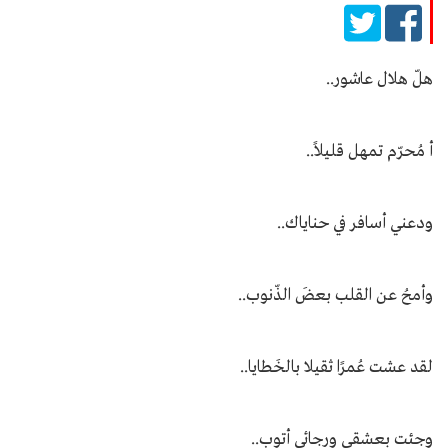
هلّ هلال عاشور..
أ مُحرّم تمهل قليلاً..
ودعني أسافر في حناياك..
وأمحُ عن القلب بعضَ الذّنوب..
لقد عشت عُمرًا ثقيلا بالخَطايا..
وجئت بعشقي ورجائي أتوب..