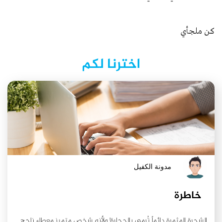
كن ملجأي
اخترنا لكم
مدونة الكفيل
خاطرة
الشجرة المثمرة دائماً تُرمى بالحجارة! ولأنه شخص متميز معطاء ناجح