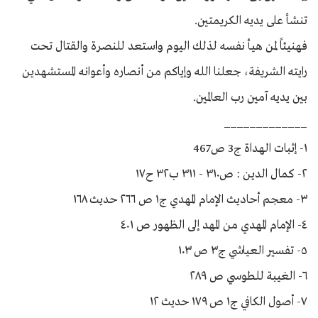
تنشأ على يديه الكريمتين.
فهنيئاً لمن هيأ نفسه لذلك اليوم واستعد للنصرة والقتال تحت
رايته الشريفة، جعلنا الله وإياكم من أنصاره وأعوانه المستشهدين
بين يديه آمين رب العالمين.
_____________
١- إثبات الهداة ج3 ص467
٢- كمال الدين : ص٣١۰ - ٣١١ ب٣٢ ح١٧
٣- معجم أحاديث الإمام المهدي ج١ ص ٢٦٦ حديث ١٦٨
٤- الإمام المهدي من المهد إلى الظهور ص ٤٠١
٥- تفسير العياشي ج٣ ص ١٠٣
٦- الغيبة للطوسي ص ٢٨٩
٧- أصول الكافي ج١ ص ١٧٩ حديث ١٢