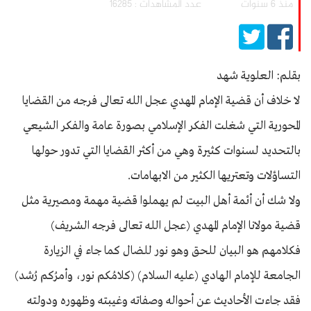
منذ 6 سنوات
عدد المشاهدات : 16285
بقلم: العلوية شهد
لا خلاف أن قضية الإمام المهدي عجل الله تعالى فرجه من القضايا
المحورية التي شغلت الفكر الإسلامي بصورة عامة والفكر الشيعي
بالتحديد لسنوات كثيرة وهي من أكثر القضايا التي تدور حولها
التساؤلات وتعتريها الكثير من الابهامات.
ولا شك أن أئمة أهل البيت لم يهملوا قضية مهمة ومصيرية مثل
قضية مولانا الإمام المهدي (عجل الله تعالى فرجه الشريف)
فكلامهم هو البيان للحق وهو نور للضال كما جاء في الزيارة
الجامعة للإمام الهادي (عليه السلام) (كلامُكم نور، وأمرُكم رُشد)
فقد جاءت الأحاديث عن أحواله وصفاته وغيبته وظهوره ودولته