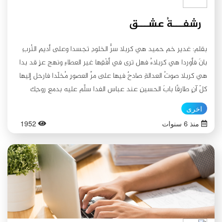
تنادي: لبيكَ يا حسين لبيكَ يا حسين
رشفـــةُ عشـــق
بقلم: غدير خم حميد هي كربلا سرُّ الخلودِ تجسدا وعلى أديمِ التُربِ
بانَ فأوردا هي كربلاءُ فهل ترى في أفْقِها غير العطاءِ ونهج عزٍ قد بدا
هي كربلا صوتُ العدالةِ صادحٌ فيها على مرِّ العصورِ مُخلّدا فارحل إليها
كلّ آنٍ طارقًا بابَ الحسينِ عند عباس الفدا سلِّم عليه بدمعِ روحِك
وانحنِ لتُقبِّلَ الأعتابَ شوقًا أوحدا وقُلِ السلامُ على الكفيلِ لزينب من
اخرى
قدّم الروحَ النفيسةَ صامدًا اسكبْ هناكَ الدمعَ حبًا صادقًا ثم انقلبْ زحفًا
منذ 6 سنوات
1952
لذاك المشهدا واطرقْ بحبٍّ كلَّ أبوابِ الندى لتعودَ ريانًا على طول
المدى اسجد بأعتابِ الحُسينِ مُطأطئًا وقلِ السلامُ عليكَ نبراسَ الهُدى
يا مُلهِمًا للسالكين إلى العلا يا حاديًا للعزِّ أنت ورائدًا يا عِبرةً للمؤمنين
وعَبرةً خلدتْ زمانًا لم ينلْ منها الردى حيّتكَ يا علمَ الشهادةِ أمةٌ يامن
بدنيا البذلِ كنتَ الأجودا يامن ملكتَ كلَّ ذرّاتي ألا تسمع نداءَ القلبِ هامَ
مُرددًا بكَ يا حسين تستنيرُ مسيرتي أزدادُ عشقًا ... أستبينُ المقصدا
من كلِّ ذرّاتي إليك تحيةٌ يبقى على مرِّ الزمان لها صدى فتقبلِ الأشواقَ