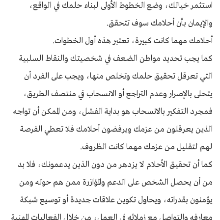
استثمر خيالك، وضع الخطوط الأولى لبناء حلمك في الواقع،
والإيمان بأن أحلامك سوف تتحقق.
أحلامك مهما كانت كبيرة، تعتبر هذه أول الخطوات.
كما يجب تحديد مواطن الضعف في شخصيتك والنقاط السلبية
التي تعرقل تحقيق حلمك وتخلص منها، ويجب على الفرد أن
يتحلى بالإصرار وعدم التراجع أو الانسحاب في منتصف الطريق،
فمجرد التفكير بالانسحاب هو بداية الفشل، ومن الممكن أن تواجه
الذين يعرقلون من عزمك ويرفضون أحلامك فلا تعطي الفرصة
لهم لتقليل من عزمك مهما كانت الظروف.
كما أن تحقيق الأحلام لا يزدهر من دون الذين يدعمونك، فلا بد
من أن يحصل الشخص على الدعم والمؤازرة ممن هم حوله ومن
يؤمنون بقدراته، ويحاول تكوين علاقات جديدة أو توسيع شبكة
معارفه والتواصل مع زملائه في العمل، من خلال الفعاليات المهنية