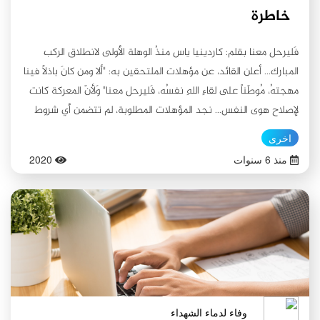
خاطرة
فَليرحل معنا بقلم: كاردينيا ياس منذُ الوهلة الأولى لانطلاق الركب
المبارك... أعلن القائد، عن مؤهلات الملتحقين به: "ألا ومن كانَ باذلًا فينا
مهجتهُ، مُوطّناً على لقاءِ اللهِ نفسُه، فَليرحل معنا" وَلأنّ المعركة كانت
لِإصلاح هوى النفس... نجد المؤهلات المطلوبة، لم تتضمن أي شروط
بدنية... بل جُلّ ما أكدّ عليه... هوّ (النفس)... لأنه على يقين بأن ذلك
اخرى
كان كافيًا، فهوّ ما يدير رحاها... وَالآن... أيها اللاحق بالركب الحسيني...
منذ 6 سنوات
2020
المنادي: لبيكَ يا حسين... ويا ليتنا كنا معكم، اِنتبه لنفسكَ، ابحث فيكَ
ما يَضُمّكَ إليهم ومعهم... (باذلًا فينا مهجته) و(موطناً على لقاءِ الله
نفسه) وما لم تستطع فعله مع مولاك الحسين (عليه السلام) لأنك لم
تدرك زمانه... بِإمكانكَ فعله الآن مع إمام زمانك، وأنتَ تترقب ظهور
الموعود، و تتأمل دولته الكريمة... لا بدَ لكَ أن تخوض المعركة ذاتها وإن
اختلفَ شخوصها وزمانها ومكانها، دع عنكَ كل العلائِق، وَ التحق بِهم،
وأنتَ باذلٌ في آل محمد (مهجتك)... مُوطّنًا على لقاءِ اللهِ (نفسك)، و لا
تأتي الأخيرة إلّا بالأولى، لِتَرفع َ قلبكَ ساريةً لِراية الحق وَ بِلسانِ صدقٍ
وفاء لدماء الشهداء