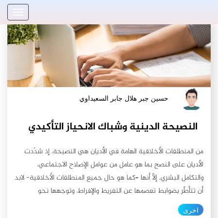
حسين جبر هلال جابر السعيداوي
النصيحة الدينية وشباك الانحياز التأكيدي
من المنطلقات الأخلاقية الهامة في الأديان هي النصيحة، إذ شدّدت
الأديان على النصح بما هو عامل من عوامل الإصلاح الاجتماعي،
والتكامل البشري، إلاَّ أنها –كما هو حال جميع المنطلقات الأخلاقية- لابد
أن تتأطَّر بضوابط تعصمها عن التفريط والإفراط، وتوجهها نحو
الانسجام والتناسب مع القابلية عند من توجه له النصيحة، ومنها أن لا
اخرى
يكون الناصح غارقًا في وحل الانحياز التأكيدي. عفوًا، ما هو الانحياز