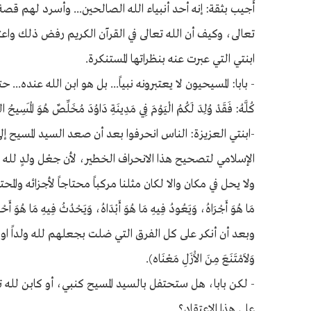
أُجيب بثقة: إنه أحد أنبياء الله الصالحين... وأسرد لهم قصة
تعالى، وكيف أن الله تعالى في القرآن الكريم رفض ذلك واعتبر
ابنتي التي عبرت عنه بنظراتها المستنكرة.
- بابا: المسيحيون لا يعتبرونه نبياً... بل هو ابن الله عنده... حتى في
كُلَّهُ: فَقَدْ وُلِدَ لَكُمُ الْيَوْمَ فِي مَدِينَةِ دَاوُدَ مُخَلِّصٌ هُوَ الْمَسِيحُ الرَ
-ابنتي العزيزة: الناس انحرفوا بعد أن صعد السيد المسيح إلى
الإسلامي لتصحيح هذا الانحراف الخطير، لأن جعْل ولدٍ لله ت
ولا يحل في مكان والا لكان مثلنا مركباً محتاجاً لأجزائه والمحتاج ل
مَا هُوَ أَجْرَاهُ، وَيَعُودُ فِيهِ مَا هُوَ أَبْدَاهُ، وَيَحْدُثُ فِيهِ مَا هُوَ أَحْد
وبعد أن أنكر على كل الفرق التي ضلت بجعلهم لله ولداً او جسداً أو أن
وَلاَمْتَنَعَ مِنَ الاَْزَلِ مَعْنَاه).
- لكن بابا، هل ستحتفل بالسيد المسيح كنبي، أو كابن لله ت
على هذا الاعتقاد؟