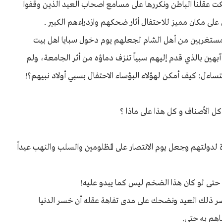
كت عقلنا الباطن ونكررها على مسامع اصحاب العيد الذين وقفوا
ى مكان مميز للاحتفال أثار ضحكهم وازدراءهم الكبير .
مستغربين من أهل الشام لجعلهم يوم دخول سبايا اهل بيت
 آبهين بالذي قدم إليهم سبياً تنزف دماؤه من أثر الجامعة، ولم
تساءل: كيف أمكن لهؤلاء البؤساء الاحتفال بسبي أولاد نبيهم؟!
الأصناف و كل هذا على ماذا ؟
ة لدولتهم وجعل يوم الانتصار على المظلومين والسلب والنهب عيداً
 حتى لو كان هذا الضخم ليس كما يبدو عليه!
 ذلك العيد ونضحك على مدى تفاهة عقله أن خسر الدنيا
اهم به حتى.