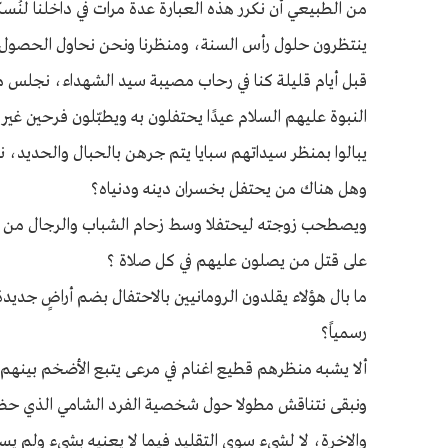
من الطبيعي أن نكرر هذه العبارة عدة مرات في داخلنا لنُس
ينتظرون حلول رأس السنة، ومنظرنا ونحن نحاول الحصول عل
قبل أيام قليلة كنا في رحاب مصيبة سيد الشهداء، نجلس 
النبوة عليهم السلام عيدًا يحتفلون به ويطبّلون فرحين غير
يبالوا بمنظر سيداتهم سبايا يتم جرهن بالحبال والحديد، ن
وهل هناك من يحتفل بخسران دينه ودنياه؟
ويصطحب زوجته ليحتفلا وسط زحام الشباب والرجال من كل 
على قتل من يصلون عليهم في كل صلاة ؟
ما بال هؤلاء يقلدون الرومانيين بالاحتفال بضم أراضٍ جديد
رسمياً؟
ألا يشبه منظرهم قطيع اغنام في مرعى يتبع الأضخم بينهم
ونبقى نتناقش مطولا حول شخصية الفرد الشامي الذي حضر
والاخرة، لا لشيء سوى التقليد فيما لا يعنيه بشيء ولم يس