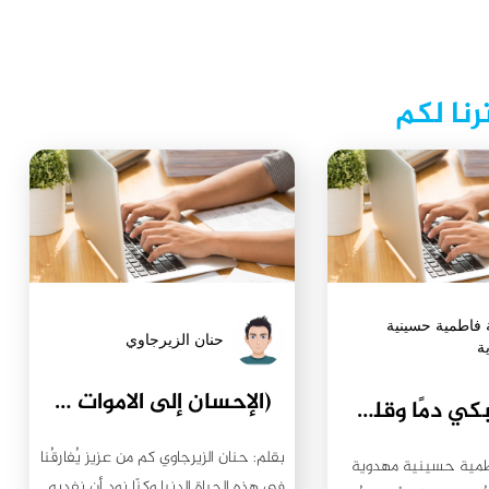
رنا لكم
 فاطمية حسينية
حنان الزيرجاوي
ة
(الإحسان إلى الاموات وعلاقة الاحياء بهم) ح/1
أقلامُنا تبكي دمًا وقلوبُنا تفطرّت حزنًا
بقلم: حنان الزيرجاوي كم من عزيز يُفارقُنا
اطمية حسينية مهدوية
في هذه الحياة الدنيا وكنّا نود أن نفديه