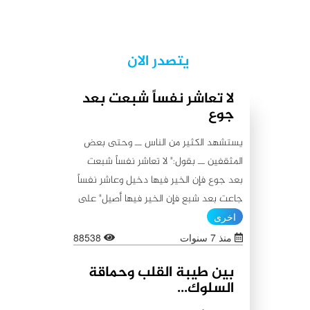
يتصدر الان
لا تعاشر نفساً شبعت بعد
جوع
يستشهد الكثير من الناس ــ وحتى بعض
المثقفين ــ بقول:" لا تعاشر نفساً شبعت
بعد جوع فإن الخير فيها دخيل وعاشر نفساً
جاعت بعد شبع فإن الخير فيها أصيل" على
أنه من أقوال أمير المؤمنين علي (عليه
اخرى
السلام)، كما يستشهدون أيضاً بقولٍ آخر
منذ 7 سنوات
88538
ينسبونه إليه (عليه السلام) لا يبعد عن
بين طيبة القلب وحماقة
الأول من حيث المعنى:"اطلبوا الخير من
السلوك...
بطون شبعت ثم جاعت لأن الخير فيها باق،