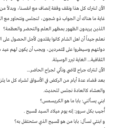
الآن لنترك كل هذا ونقف وقفة إنصاف مع انفسنا، وبدلاً من 
غاية ما هناك أن الجواب ذو شجون، لنجلس ونتحاور مع الن
اللذين يريدون الظهور بمظهر العلم والتحضر والعظمة؟
نعلم جيداً أن اهل الشام كانوا يقلدون لأجل الحصول على
دولتهم وسيطروا على المتمردين، ويجب أن يكون لهم عيد مثل
الثقافية... الغاية تبرر الوسيلة.
الآن لنترك جراح الماضي ونأتي لجراح الحاضر...
بعد قضاء عدة أيام من الركض في الأسواق لشراء كل ما يل
والعشاء كالعادة نجلس للحديث.
ابني يسألني: بابا ما هو الكريسمس؟
أُجيب بكل سرور: إنه يوم ميلاد السيد المسيح .
و ابنتي تسأل: بابا من هو المسيح الذي ستحتفل به؟