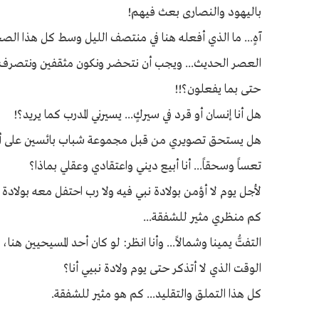
باليهود والنصارى بعث فيهم!
آهٍ... ما الذي أفعله هنا في منتصف الليل وسط كل هذا ال
العصر الحديث... ويجب أن نتحضر ونكون مثقفين ونتصرف عل
حتى بما يفعلون؟!!
هل أنا إنسان أو قرد في سيركٍ... يسيرني المدرب كما يريد؟!
هل يستحق تصويري من قبل مجموعة شباب بائسين على أني 
تعساً وسحقاً... أنا أبيع ديني واعتقادي وعقلي بماذا؟
لأجل يوم لا أؤمن بولادة نبي فيه ولا رب احتفل معه بولادة ا
كم منظري مثير للشفقة...
التفتُّ يمينا وشمالاً... وأنا انظر: لو كان أحد المسيحيين هنا
الوقت الذي لا أتذكر حتى يوم ولادة نبيي أنا؟
كل هذا التملق والتقليد... كم هو مثير للشفقة.