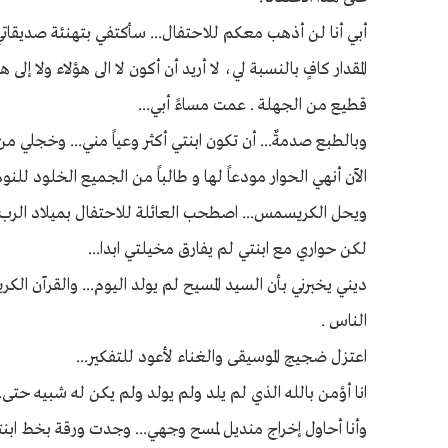
أبي أنا لن أذهب معكم للاحتفال... سأكتفي بتهنئة صديقاتي ع
المقدار كافٍ بالنسبة لي، لا أريد أن أكون لا الى هؤلاء ولا إ
قطيع من الجهلة . عمت مساءً أبي...
وبالطبع صدمةٌ... أن تكون ابنتي أكثر وعياً مني... وخجلي م
الآن أنهي الحوار مودعاً لها و طالباً من الجميع الخلود للنوم 
ويحل الكريسمس... اصطحب العائلة للاحتفال بميلاد الرب يسوع
لكن حواري مع ابنتي لم يفارق مخيلتي ابدا...
ديني يخبرني بأن السيد المسيح لم يولد اليوم... والقرآن الكري
الناس .
اعتزل ضجيج الموسيقى والغناء لأعود للتفكير...
انا أؤمن بالله الذي لم يلد ولم يولد ولم يكن له شبيه حتى..
وأنا أحاول إخراج منديل لمسح وجهي... وجدت ورقة بخط ا