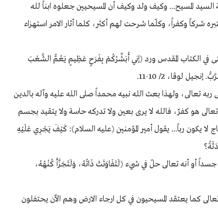
 السيد المسيح... وكيف ولد وكيف أن المسيحيين جعلوه ابناً لله
ه شركاً وكفراً، وكلّما شرحت لهم أكثر، كلما أثار الامر استهزاء
 الكتاب المقدس ورد (إني أُبَشِّرُكُمْ بِفَرَحٍ عَظِيمٍ يَعُمُّ الشَّعْبَ
ّبُّ. إنجيل لوقا، 2/ 10-11.
 ربه تعالى، ولهذا بعث الله نبيه محمداً صلى الله عليه وآله بالدين
عالى هو كفرٌ، فالله لا يرى بعين ولا تدركه حاسة ولا يتقيد بجسم
ا يكون رباً... يقول أمير المؤمنين (عليه السلام): كَيْفَ يَجْرِي عَلَيْهِ
َثَةُ؟
ه تعالى حلّ في شيء (لَتَفَاوَتَتْ ذَاتُهُ، وَلَتَجَزَّأَ كُنْهُهُ،
عالى كما يعتقد المسيحيون في كل ارجاء الارض وهم الآن يحتفلون