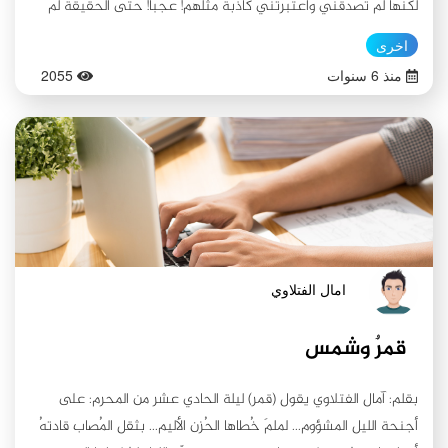
لكنها لم تصدقني واعتبرتني كاذبة مثلهم! عجبًا! حتى الحقيقة لم
تعد تثق بنا...
اخرى
منذ 6 سنوات
2055
امال الفتلاوي
قمرٌ وشمس
بقلم: آمال الفتلاوي يقول (قمر) ليلة الحادي عشر من المحرم: على
أجنحة الليل المشؤوم... لملمَ خُطاها الحُزن الأليم... بثقل المُصاب قادتهُ