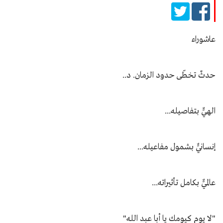
عاشوراء
حدثٌ تخطّى حدود الزمان. د..
الهيٌّ بتفاصيله...
إنسانيٌّ بشمول مفاعيله...
عالميٌّ بكامل تأثيراته...
"لا يوم كيومك يا أبا عبد الله"