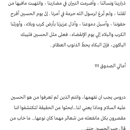
ذرارينا ونسائنا ، واُضرمت النيران في مضاربنا ، وانتهبت مافيها من
ثقلنا ، ولم تُرعَ لرسول الله حرمة في أمرنا . إنّ يوم الحسين أقرح
جفوننا ، وأسبل دموعنا ، وأذل عزيزنا بأرض كرب وبلاء، وأورثنا
الكرب والبلاء إلي يوم الإنقضاء، فعلى مثل الحسين فليبك
الباكون، فإنّ البكاء يحطّ الذنوب العظام .
أمالي الصدوق ١١١
دروس يجب ان نفهمها، وانتم الذين لم تعرفوا من هو الحسين
عليه السلام وماذا يعني لنا...ابحثوا عن الحقيقة لتكتشفوا اننا
مقصرون بكل مانفعله من شعائر مهما كان نوعها... ما خاب من
قال حب الحسين جنني .