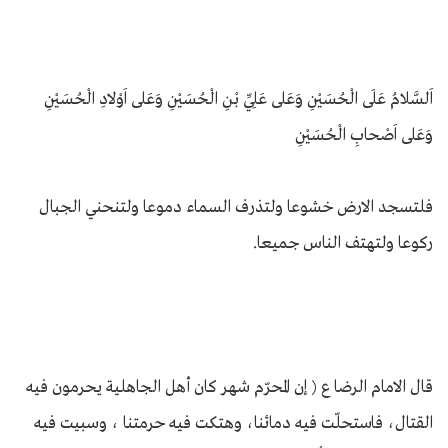
اَلسَّلامُ عَلَى الْحُسَيْنِ وَعَلى عَلِيِّ بْنِ الْحُسَيْنِ وَعَلى اَوْلادِ الْحُسَيْنِ
وَعَلى اَصْحابِ الْحُسَيْنِ
فلتسجد الارض خشوعا ولتذرف السماء دموعا ولتنحني الجبال
ركوعا ولتهتف الناس جميعا.
قال الامام الرضا ع ( إن المحرّم شهر كان أهل الجاهلية يحرمون فيه
القتال، فاستحلّت فيه دمائنا، وهتكت فيه حرمتنا ، وسبيت فيه