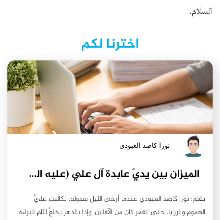
السلام.
اخترنا لكم
نورا كاصد العبودي
الميزان بين يديّ عابدة آل علي (عليه السلام)
بقلم: نورا كاصد العبودي عندما أرخى الليل سدوله، تكالبت عليَّ
الهموم والرزايا، حتى القمر كان من الآفلين، وإذا بالدهر يخلعُ لثام البراءة