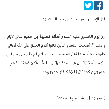
قال الإمام جعفر الصادق (عليه السلام) :
«​إنَّ يَومَ الحُسَينِ عليه السلام أعظَمُ مُصيبَةً مِن جَميعِ سائرِ الأيّامِ ؛
و ذلكَ أنَّ أصحابَ الكِساءِ الّذينَ كانوا أكرَمَ الخَلقِ عَلَى اللّه تَعالى
كانوا خَمسَةً فَلَمّا قُتِلَ الحُسَينُ عليه السلام لَم يَكُن بَقِيَ مِن أهلِ
الكِساءِ أحَدٌ لِلنّاسِ فيهِ بَعدَهُ عَزاءٌ و سَلوَةٌ ، فَكانَ ذَهابُهُ كَذَهابِ
جَميعِهِم كَما كانَ بَقاؤهُ كَبَقاءِ جَميعِهِم».​
المصدر:(علل الشرائع ج1 ص225)