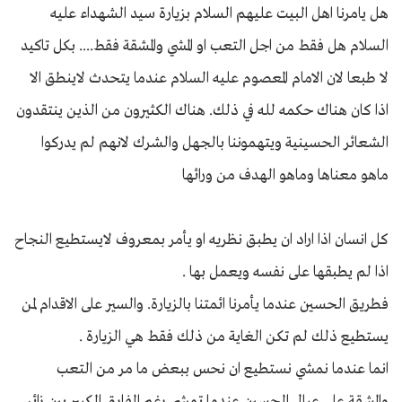
هل يامرنا اهل البيت عليهم السلام بزيارة سيد الشهداء عليه
السلام هل فقط من اجل التعب او المشي والمشقة فقط.... بكل تاكيد
لا طبعا لان الامام المعصوم عليه السلام عندما يتحدث لاينطق الا
اذا كان هناك حكمه لله في ذلك. هناك الكثيرون من الذين ينتقدون
الشعائر الحسينية ويتهموننا بالجهل والشرك لانهم لم يدركوا
ماهو معناها وماهو الهدف من ورائها
كل انسان اذا اراد ان يطبق نظريه او يأمر بمعروف لايستطيع النجاح
اذا لم يطبقها على نفسه ويعمل بها .
فطريق الحسين عندما يأمرنا ائمتنا بالزيارة. والسير على الاقدام لمن
يستطيع ذلك لم تكن الغاية من ذلك فقط هي الزيارة .
انما عندما نمشي نستطيع ان نحس ببعض ما مر من التعب
والمشقة على عيال الحسين عندما تمشي رغم الفارق الكبير بين زائر